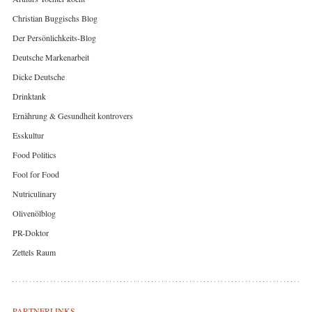
Christian Buggischs Blog
Der Persönlichkeits-Blog
Deutsche Markenarbeit
Dicke Deutsche
Drinktank
Ernährung & Gesundheit kontrovers
Esskultur
Food Politics
Fool for Food
Nutriculinary
Olivenölblog
PR-Doktor
Zettels Raum
PARTNERLINKS