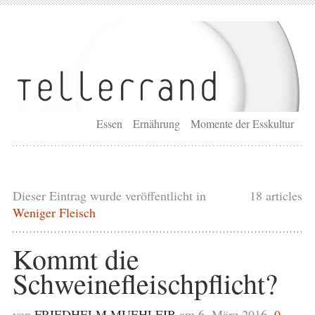
Essen
Ernährung
Momente der Esskultur
Dieser Eintrag wurde veröffentlicht in
18 articles
Weniger Fleisch
Kommt die
Schweinefleischpflicht?
von
FRIEDHELM MUEHLEIB
am 6. März 2016,
0