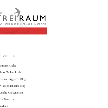
SEZEICHEN
onyme Köche
hurs Tochter kocht
istian Buggischs Blog
 Persönlichkeits-Blog
utsche Markenarbeit
cke Deutsche
inktank