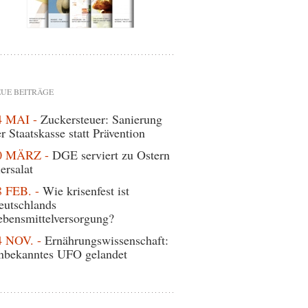
UE BEITRÄGE
4 MAI -
Zuckersteuer: Sanierung
r Staatskasse statt Prävention
0 MÄRZ -
DGE serviert zu Ostern
ersalat
8 FEB. -
Wie krisenfest ist
eutschlands
ebensmittelversorgung?
4 NOV. -
Ernährungswissenschaft:
nbekanntes UFO gelandet