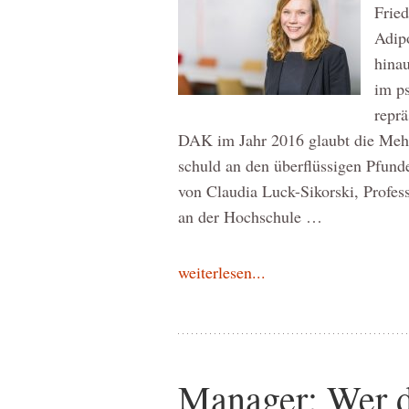
Frie
Adipo
hina
im p
reprä
DAK im Jahr 2016 glaubt die Mehrh
schuld an den überflüssigen Pfu
von Claudia Luck-Sikorski, Profes
an der Hochschule …
weiterlesen...
Manager: Wer dic