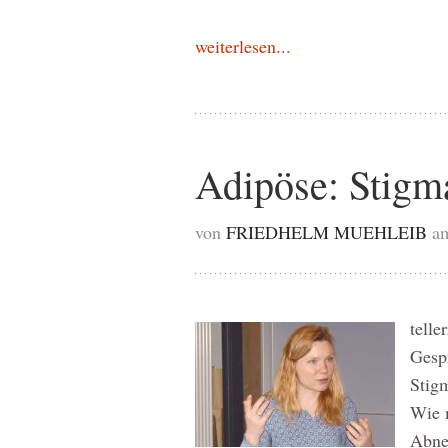
weiterlesen...
Adipöse: Stigm
von
FRIEDHELM MUEHLEIB
am
telle
Gesp
Stig
Wie 
Abne