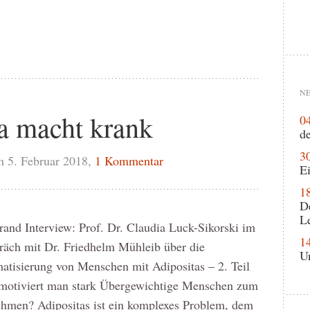
NE
a macht krank
0
de
3
 5. Februar 2018,
1 Kommentar
Ei
1
D
L
rrand Interview: Prof. Dr. Claudia Luck-Sikorski im
1
räch mit Dr. Friedhelm Mühleib über die
U
matisierung von Menschen mit Adipositas – 2. Teil
motiviert man stark Übergewichtige Menschen zum
hmen? Adipositas ist ein komplexes Problem, dem