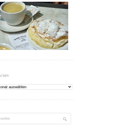
RCHIV
chiv