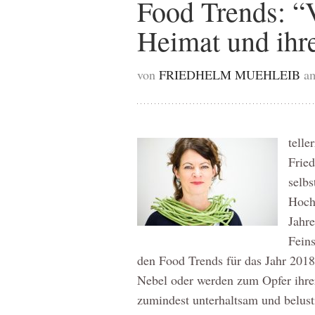
Food Trends: “
Heimat und ihr
von
FRIEDHELM MUEHLEIB
am
telle
Frie
selbs
Hochk
Jahre
Feins
den Food Trends für das Jahr 2018
Nebel oder werden zum Opfer ihrer
zumindest unterhaltsam und belust