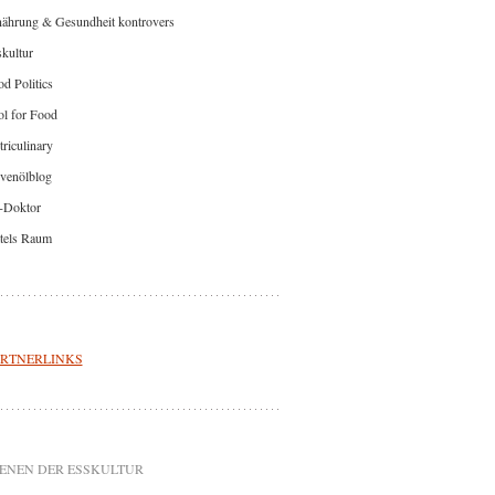
nährung & Gesundheit kontrovers
kultur
d Politics
l for Food
riculinary
venölblog
-Doktor
tels Raum
RTNERLINKS
ENEN DER ESSKULTUR