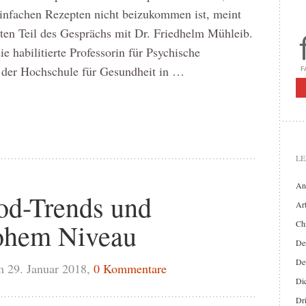
infachen Rezepten nicht beizukommen ist, meint
sten Teil des Gesprächs mit Dr. Friedhelm Mühleib.
ie habilitierte Professorin für Psychische
 der Hochschule für Gesundheit in …
LE
An
ood-Trends und
Art
ohem Niveau
Chr
Der
De
 29. Januar 2018,
0 Kommentare
Di
Dr