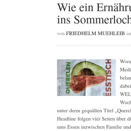
Wie ein Ernähr
ins Sommerloch 
von
FRIEDHELM MUEHLEIB
am
Wora
Medie
bela
dabei
WELT
Woch
unter derm gequälten Titel „Quere
Headline folgen vier Seiten über d
ums Essen inzwischen Familie un