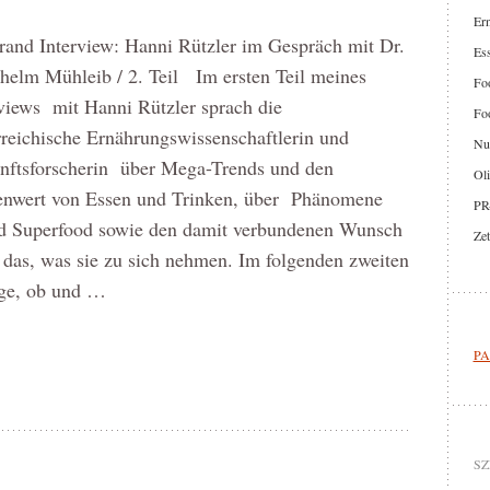
Er
rrand Interview: Hanni Rützler im Gespräch mit Dr.
Ess
helm Mühleib / 2. Teil Im ersten Teil meines
Foo
views mit Hanni Rützler sprach die
Foo
reichische Ernährungswissenschaftlerin und
Nut
nftsforscherin über Mega-Trends und den
Oli
lenwert von Essen und Trinken, über Phänomene
PR
und Superfood sowie den damit verbundenen Wunsch
Zet
das, was sie zu sich nehmen. Im folgenden zweiten
age, ob und …
PA
SZ