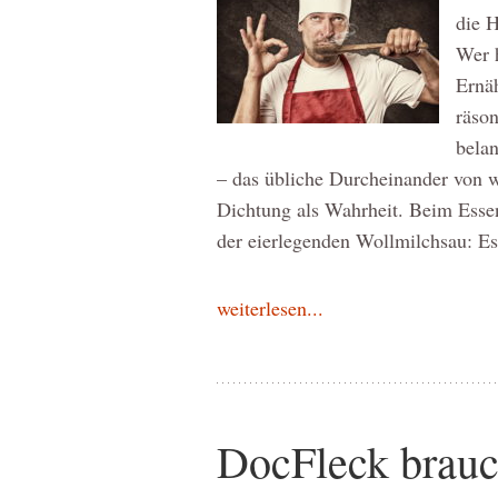
die 
Wer h
Ernäh
räson
belan
– das übliche Durcheinander von w
Dichtung als Wahrheit. Beim Essen
der eierlegenden Wollmilchsau: E
weiterlesen...
DocFleck brauc