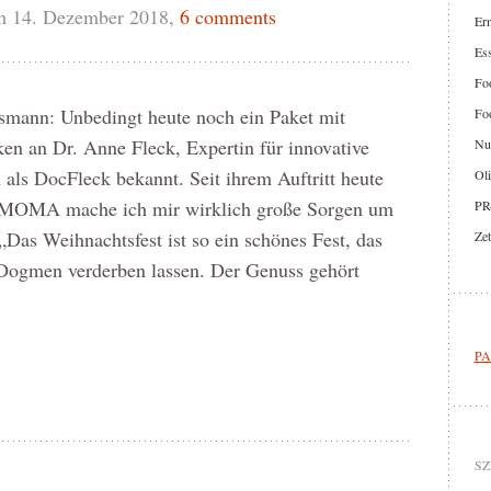
m 14. Dezember 2018,
6 comments
Er
Ess
Foo
smann: Unbedingt heute noch ein Paket mit
Foo
en an Dr. Anne Fleck, Expertin für innovative
Nut
ls DocFleck bekannt. Seit ihrem Auftritt heute
Oli
OMA mache ich mir wirklich große Sorgen um
PR
 „Das Weihnachtsfest ist so ein schönes Fest, das
Zet
e Dogmen verderben lassen. Der Genuss gehört
PA
SZ