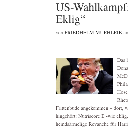
US-Wahlkampf: 
Eklig“
von
FRIEDHELM MUEHLEIB
am
Das 
Donal
McDo
Phila
Hose
Rheto
Frittenbude angekommen – dort, w
hingehört: Nutriscore E -wie eklig
hemdsärmelige Revanche für Harri