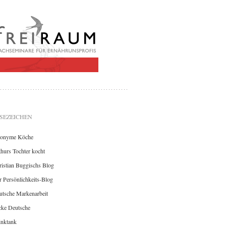
SEZEICHEN
onyme Köche
hurs Tochter kocht
istian Buggischs Blog
 Persönlichkeits-Blog
utsche Markenarbeit
cke Deutsche
inktank