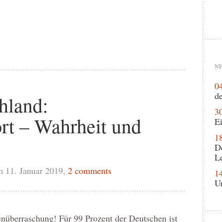
NE
0
de
hland:
3
rt – Wahrheit und
Ei
1
D
L
 11. Januar 2019,
2 comments
1
U
nüberraschung! Für 99 Prozent der Deutschen ist