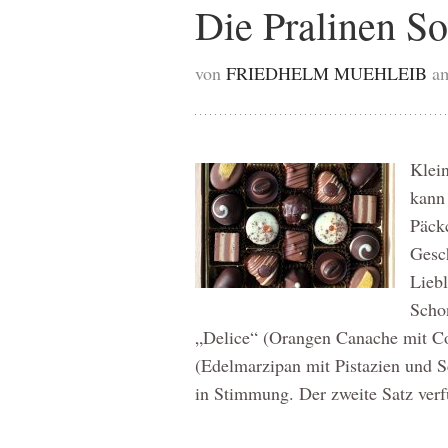
Die Pralinen So
von
FRIEDHELM MUEHLEIB
a
Klein
kann 
Päckc
Gesch
Liebl
Schon
„Delice“ (Orangen Canache mit Coi
(Edelmarzipan mit Pistazien und S
in Stimmung. Der zweite Satz ve