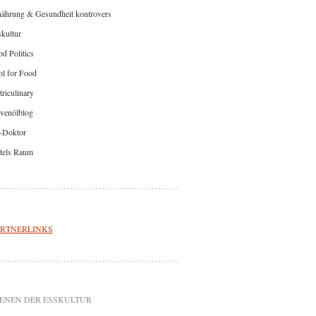
nährung & Gesundheit kontrovers
kultur
d Politics
l for Food
riculinary
venölblog
-Doktor
tels Raum
RTNERLINKS
ENEN DER ESSKULTUR