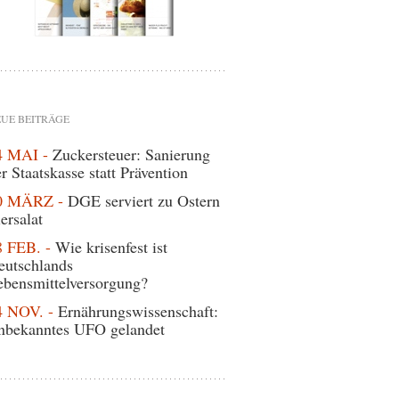
UE BEITRÄGE
4 MAI -
Zuckersteuer: Sanierung
r Staatskasse statt Prävention
0 MÄRZ -
DGE serviert zu Ostern
ersalat
8 FEB. -
Wie krisenfest ist
eutschlands
ebensmittelversorgung?
4 NOV. -
Ernährungswissenschaft:
nbekanntes UFO gelandet