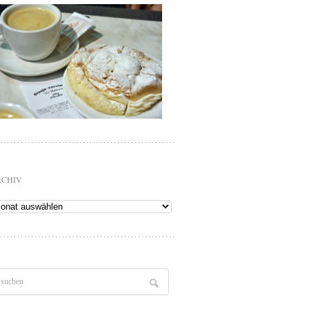
RCHIV
chiv