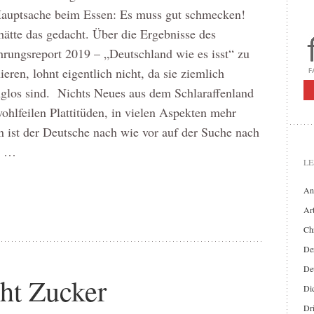
Hauptsache beim Essen: Es muss gut schmecken!
ätte das gedacht. Über die Ergebnisse des
rungsreport 2019 – „Deutschland wie es isst“ zu
ieren, lohnt eigentlich nicht, da sie ziemlich
glos sind. Nichts Neues aus dem Schlaraffenland
ohlfeilen Plattitüden, in vielen Aspekten mehr
 ist der Deutsche nach wie vor auf der Suche nach
s …
LE
An
Art
Chr
Der
De
ht Zucker
Di
Dr