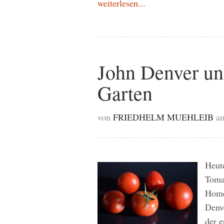
weiterlesen...
John Denver un
Garten
von
FRIEDHELM MUEHLEIB
a
Heute
Tomat
Home
Denve
der e