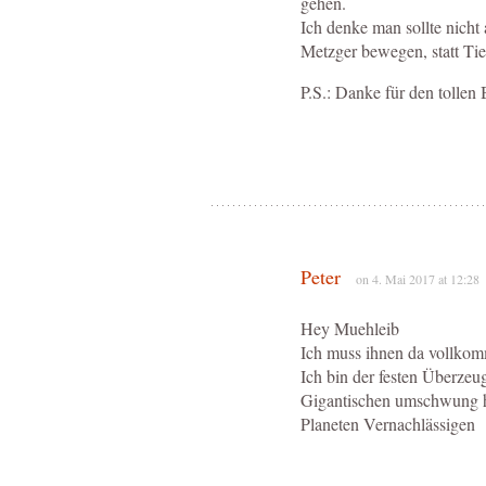
gehen.
Ich denke man sollte nicht 
Metzger bewegen, statt Ti
P.S.: Danke für den tollen 
Peter
on 4. Mai 2017 at 12:28
Hey Muehleib
Ich muss ihnen da vollkom
Ich bin der festen Überzeu
Gigantischen umschwung h
Planeten Vernachlässigen