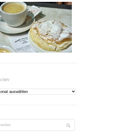
RCHIV
chiv