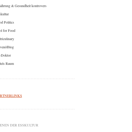
nährung & Gesundheit kontrovers
kultur
d Politics
l for Food
riculinary
venölblog
-Doktor
tels Raum
RTNERLINKS
ENEN DER ESSKULTUR