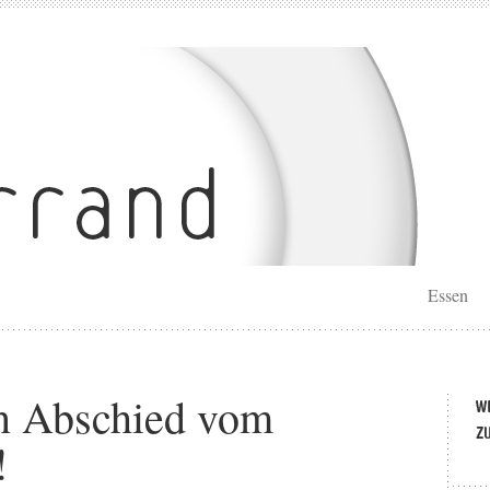
Essen
n Abschied vom
!