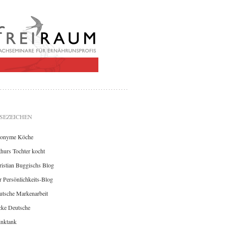
SEZEICHEN
onyme Köche
hurs Tochter kocht
istian Buggischs Blog
 Persönlichkeits-Blog
utsche Markenarbeit
cke Deutsche
inktank