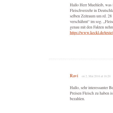
Hallo Herr Muehleib, was 
Fleischverzehr in Deutschl
selben Zeitraum um rd. 28 
verschähmt“ im sog. „Fleisc
genau mit den Fakten neh
https://www.keckl.de/tex
Ravi
on 2. Mai 2016 at 16:20
Hallo, sehr interessanter B
Preisen Fleisch zu haben i
bezahlen.