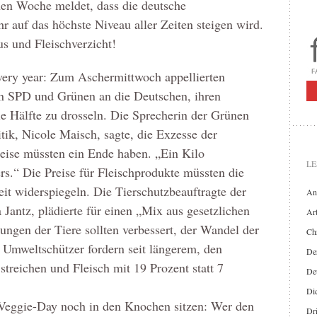
nen Woche meldet, dass die deutsche
r auf das höchste Niveau aller Zeiten steigen wird.
 und Fleischverzicht!
very year: Zum Aschermittwoch appellierten
on SPD und Grünen an die Deutschen, ihren
 Hälfte zu drosseln. Die Sprecherin der Grünen
tik, Nicole Maisch, sagte, die Exzesse der
ise müssten ein Ende haben. „Ein Kilo
LE
ers.“ Die Preise für Fleischprodukte müssten die
it widerspiegeln. Die Tierschutzbeauftragte der
An
Jantz, plädierte für einen „Mix aus gesetzlichen
Art
gen der Tiere sollten verbessert, der Wandel der
Chr
. Umweltschützer fordern seit längerem, den
Der
treichen und Fleisch mit 19 Prozent statt 7
De
Di
Veggie-Day noch in den Knochen sitzen: Wer den
Dr