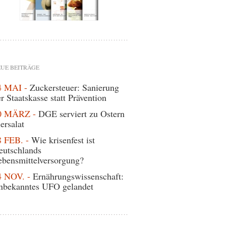
UE BEITRÄGE
4 MAI -
Zuckersteuer: Sanierung
r Staatskasse statt Prävention
0 MÄRZ -
DGE serviert zu Ostern
ersalat
8 FEB. -
Wie krisenfest ist
eutschlands
ebensmittelversorgung?
4 NOV. -
Ernährungswissenschaft:
nbekanntes UFO gelandet