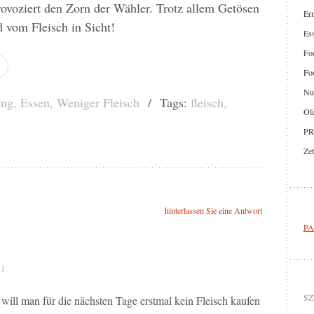
rovoziert den Zorn der Wähler. Trotz allem Getösen
Er
d vom Fleisch in Sicht!
Ess
Foo
Foo
Nut
ung
,
Essen
,
Weniger Fleisch
/ Tags:
fleisch
,
Oli
PR
Zet
hinterlassen Sie eine Antwort
PA
21
SZ
will man für die nächsten Tage erstmal kein Fleisch kaufen