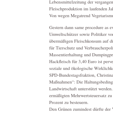
Lebensmittelzeitung der vergange
Fleischproduktion im laufenden Jah
Von wegen Megatrend Vegetarismus
Gestern dann same procedure as e
Umweltschützer sowie Politiker v
übermäßigen Fleischkonsum auf die
für Tierschutz und Verbraucherpoli
Massentierhaltung und Dumpingpre
Hackfleisch für 3,40 Euro ist perv
soziale und ökologische Wirklichke
SPD-Bundestagsfraktion, Christina 
Maßnahmen“: Die Haltungsbedingun
Landwirtschaft unterstützt werden
ermäßigten Mehrwertsteuersatz zu s
Prozent zu besteuern.
Den Grünen zumindest dürfte der 