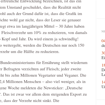
erfreuliche Entwicklung bezeichnen, ist das ein
dem Umstand geschuldet, dass die Realität nicht
hl auch der Grund dafür ist, dass die Grafik im
öchte wohl gar nicht, dass der Leser sie genauer
liegt etwa im langjährigen Mittel – 30 Jahre haben
NE
n Fleischverzehr um 10% zu reduzieren, von damals
Kopf und Jahr. Da wird einem ja schwindlig!
0
 weitergeht, werden die Deutschen nur noch 150
de
rzehr um die Hälfte zu reduzieren.
3
Ei
 Bundesministeriums für Ernährung stellt wiederum
1
er Befragten verzichten auf Fleisch; jeder zweite
D
L
cht bis zehn Millionen Vegetarier und Veganer. Die
,4 Millionen Menschen – also viel weniger, als in
1
U
gene Woche meldeten die Newsticker: „Deutsche
“. Das ist zwar vor allem dem steigenden Export zu
, dass der Verzehr nicht sinkt. Die