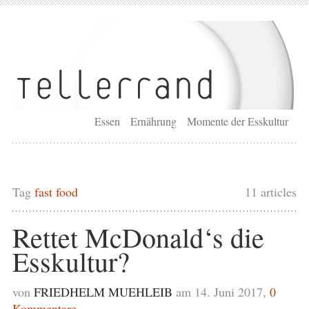
Essen
Ernährung
Momente der Esskultur
Tag
fast food
11 articles
Rettet McDonald‘s die
Esskultur?
von
FRIEDHELM MUEHLEIB
am 14. Juni 2017,
0
Kommentare