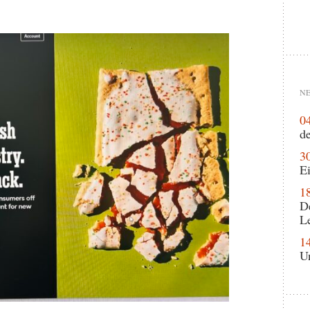
NE
0
de
3
Ei
1
D
L
1
U