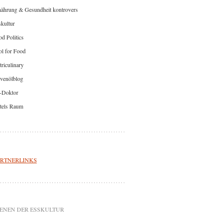
nährung & Gesundheit kontrovers
kultur
d Politics
l for Food
riculinary
venölblog
-Doktor
tels Raum
RTNERLINKS
ENEN DER ESSKULTUR