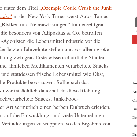
e unter dem Titel
„Ozempic Could Crush the Junk
Back.“
in der New York Times weist Autor Tomas
 „Risiken und Nebenwirkungen“ im derzeitigen
die besonders von Adipositas & Co. betroffen
Agonisten die Lebensmittelindustrie vor die
der letzten Jahrzehnte stellen und vor allem große
.
chtung zwingen
Erste wissenschaftliche Studien
und ähnlichen Medikamenten verarbeitete Snacks
LE
und stattdessen frische Lebensmittel wie Obst,
he Produkte bevorzugen. Sollte sich das
An
utzer tatsächlich dauerhaft in diese Richtung
Art
hochverarbeitete Snacks, Junk-Food-
Chr
r Art vermutlich einen herben Einbruch erleiden.
Der
on auf die Entwicklung, und viele Unternehmen
De
n Veränderungen zu wappnen, so das Ergebnis von
Di
Dr