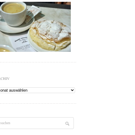
RCHIV
chiv