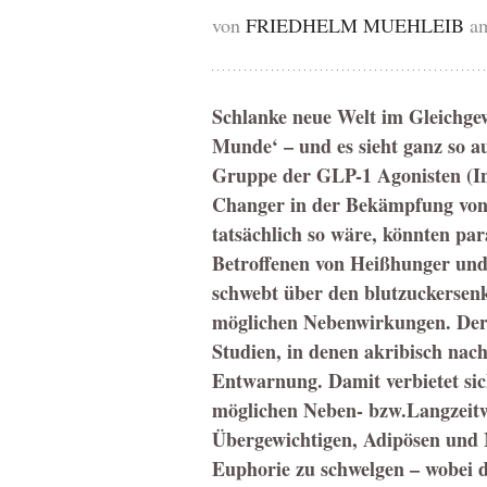
von
FRIEDHELM MUEHLEIB
am
Schlanke neue Welt im Gleichgew
Munde‘ – und es sieht ganz so a
Gruppe der GLP-1 Agonisten (I
Changer in der Bekämpfung von 
tatsächlich so wäre, könnten par
Betroffenen von Heißhunger und 
schwebt über den blutzuckersen
möglichen Nebenwirkungen. Derz
Studien, in denen akribisch nac
Entwarnung. Damit verbietet si
möglichen Neben- bzw.Langzeitw
Übergewichtigen, Adipösen und M
Euphorie zu schwelgen – wobei d