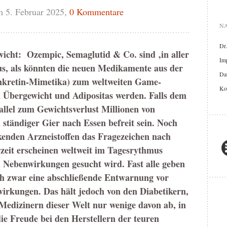
 5. Februar 2025,
0 Kommentare
NA
Dr
icht: Ozempic, Semaglutid & Co. sind ‚in aller
Im
us, als könnten die neuen Medikamente aus der
Dat
nkretin-Mimetika) zum weltweiten Game-
Ko
Übergewicht und Adipositas werden. Falls dem
allel zum Gewichtsverlust Millionen von
ständiger Gier nach Essen befreit sein. Noch
kenden Arzneistoffen das Fragezeichen nach
eit erscheinen weltweit im Tagesrythmus
h Nebenwirkungen gesucht wird. Fast alle geben
ch zwar eine abschließende Entwarnung vor
irkungen. Das hält jedoch von den Diabetikern,
edizinern dieser Welt nur wenige davon ab, in
ie Freude bei den Herstellern der teuren