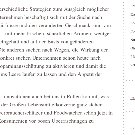
Er
erschiedliche Strategien zum Ausgleich möglicher
Ess
nternehmen beschäftigt sich mit der Suche nach
Foo
edürfnisse und den veränderten Geschmackssinn von
Foo
– mit mehr frischen, säuerlichen Aromen, weniger
Nut
ingehalt und auf der Basis von geänderten
Oli
Die anderen suchen nach Wegen, die Wirkung der
PR
onkret suchen Unternehmen schon heute nach
opaminausschüttung zu aktivieren und damit die
Zet
s Leere laufen zu lassen und den Appetit der
en Innovationen auch bei uns in Rollen kommt, was
PA
ng der Großen Lebensmittelkonzerne ganz sicher
 Verbraucherschützer und Foodwatcher schon jetzt in
 Konsumenten vor bösen Überraschungen zu
SZ