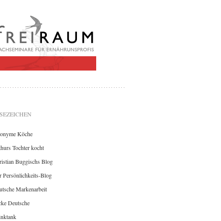
SEZEICHEN
onyme Köche
hurs Tochter kocht
istian Buggischs Blog
 Persönlichkeits-Blog
utsche Markenarbeit
cke Deutsche
inktank