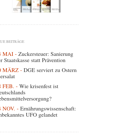
UE BEITRÄGE
4 MAI -
Zuckersteuer: Sanierung
r Staatskasse statt Prävention
0 MÄRZ -
DGE serviert zu Ostern
ersalat
8 FEB. -
Wie krisenfest ist
eutschlands
ebensmittelversorgung?
4 NOV. -
Ernährungswissenschaft:
nbekanntes UFO gelandet