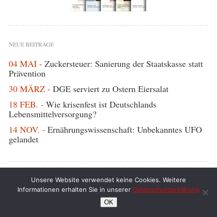
NEUE BEITRÄGE
04 MAI -
Zuckersteuer: Sanierung der Staatskasse statt
Prävention
30 MÄRZ -
DGE serviert zu Ostern Eiersalat
18 FEB. -
Wie krisenfest ist Deutschlands
Lebensmittelversorgung?
14 NOV. -
Ernährungswissenschaft: Unbekanntes UFO
gelandet
Unsere Website verwendet keine Cookies. Weitere
Informationen erhalten Sie in unserer
Datenschutzerklärung
OK