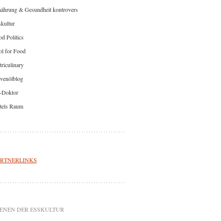
nährung & Gesundheit kontrovers
kultur
d Politics
l for Food
riculinary
venölblog
-Doktor
tels Raum
RTNERLINKS
ENEN DER ESSKULTUR