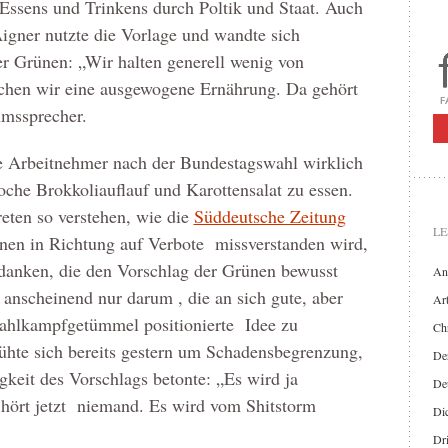
 Essens und Trinkens durch Poltik und Staat. Auch
igner nutzte die Vorlage und wandte sich
r Grünen: „Wir halten generell wenig von
en wir eine ausgewogene Ernährung. Da gehört
umssprecher.
 Arbeitnehmer nach der Bundestagswahl wirklich
che Brokkoliauflauf und Karottensalat zu essen.
reten so verstehen, wie die
Süddeutsche Zeitung
LE
nen in Richtung auf Verbote missverstanden wird,
anken, die den Vorschlag der Grünen bewusst
An
s anscheinend nur darum , die an sich gute, aber
Art
ahlkampfgetümmel positionierte Idee zu
Chr
ühte sich bereits gestern um Schadensbegrenzung,
Der
igkeit des Vorschlags betonte: „Es wird ja
De
ört jetzt niemand. Es wird vom Shitstorm
Di
Dr