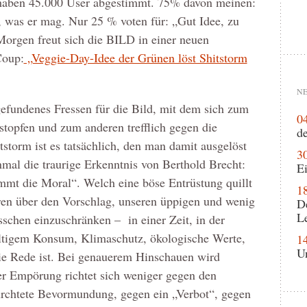
)haben 45.000 User abgestimmt. 75% davon meinen:
en, was er mag. Nur 25 % voten für: „Gut Idee, zu
Morgen freut sich die BILD in einer neuen
Coup:
„Veggie-Day-Idee der Grünen löst Shitstorm
NE
gefundenes Fressen für die Bild, mit dem sich zum
0
topfen und zum anderen trefflich gegen die
de
tstorm ist es tatsächlich, den man damit ausgelöst
3
nmal die traurige Erkenntnis von Berthold Brecht:
Ei
mt die Moral“. Welch eine böse Entrüstung quillt
1
en über den Vorschlag, unseren üppigen und wenig
D
L
schen einzuschränken – in einer Zeit, in der
ltigem Konsum, Klimaschutz, ökologische Werte,
1
U
e Rede ist. Bei genauerem Hinschauen wird
der Empörung richtet sich weniger gegen den
fürchtete Bevormundung, gegen ein „Verbot“, gegen