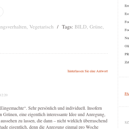
Er
Ess
Foo
ngsverhalten
,
Vegetarisch
/ Tags:
BILD
,
Grüne
,
Foo
Nut
Oli
PR
Zet
hinterlassen Sie eine Antwort
PA
 12:20
„Eingemachte“. Sehr persönlich und individuell. Insofern
en Grünen, eine eigentlich interessante Idee und Anregung,
ussehen zu lassen, die dann – nicht wirklich überraschend
SZ
hade eigentlich, denn die Anregung einmal pro Woche