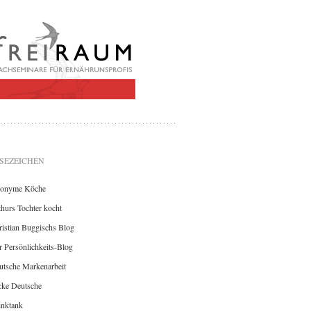
SEZEICHEN
onyme Köche
hurs Tochter kocht
istian Buggischs Blog
 Persönlichkeits-Blog
utsche Markenarbeit
cke Deutsche
inktank