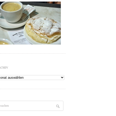
RCHIV
chiv