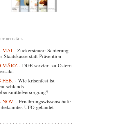
UE BEITRÄGE
4 MAI -
Zuckersteuer: Sanierung
r Staatskasse statt Prävention
0 MÄRZ -
DGE serviert zu Ostern
ersalat
8 FEB. -
Wie krisenfest ist
eutschlands
ebensmittelversorgung?
4 NOV. -
Ernährungswissenschaft:
nbekanntes UFO gelandet