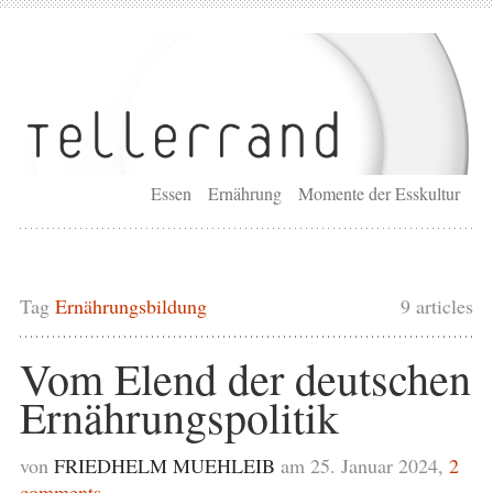
Essen
Ernährung
Momente der Esskultur
Tag
Ernährungsbildung
9 articles
Vom Elend der deutschen
Ernährungspolitik
von
FRIEDHELM MUEHLEIB
am 25. Januar 2024,
2
comments