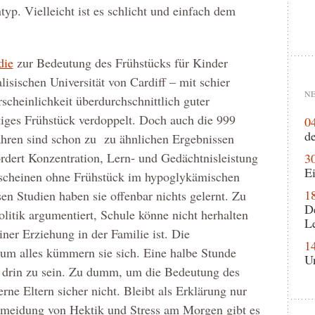
p. Vielleicht ist es schlicht und einfach dem
die
zur Bedeutung des Frühstücks für Kinder
lisischen Universität von Cardiff – mit schier
NE
cheinlichkeit überdurchschnittlich guter
tiges Frühstück verdoppelt. Doch auch die 999
0
de
ahren sind schon zu zu ähnlichen Ergebnissen
dert Konzentration, Lern- und Gedächtnisleistung
3
Ei
 scheinen ohne Frühstück im hypoglykämischen
1
sen Studien haben sie offenbar nichts gelernt. Zu
D
Politik argumentiert, Schule könne nicht herhalten
L
iner Erziehung in der Familie ist. Die
1
 um alles kümmern sie sich. Eine halbe Stunde
U
ht drin zu sein. Zu dumm, um die Bedeutung des
rne Eltern sicher nicht. Bleibt als Erklärung nur
rmeidung von Hektik und Stress am Morgen gibt es