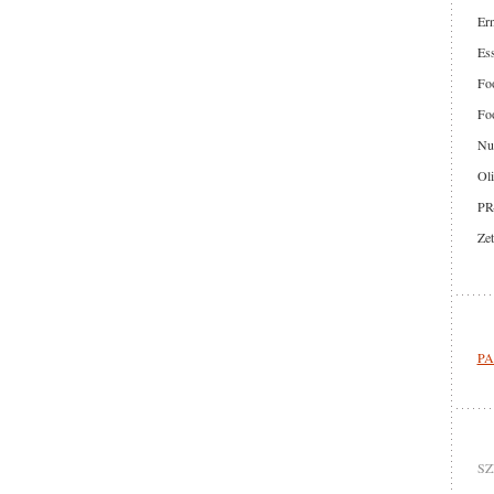
Er
Ess
Foo
Foo
Nut
Oli
PR
Zet
PA
SZ