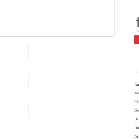
LE
An
Art
Chr
Der
De
Di
Dr