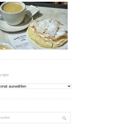
RCHIV
chiv