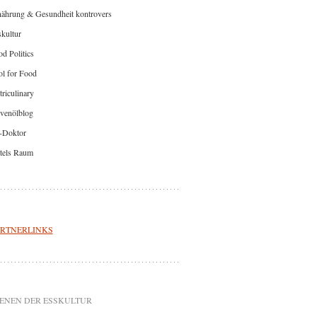
nährung & Gesundheit kontrovers
kultur
d Politics
l for Food
riculinary
venölblog
-Doktor
tels Raum
RTNERLINKS
ENEN DER ESSKULTUR