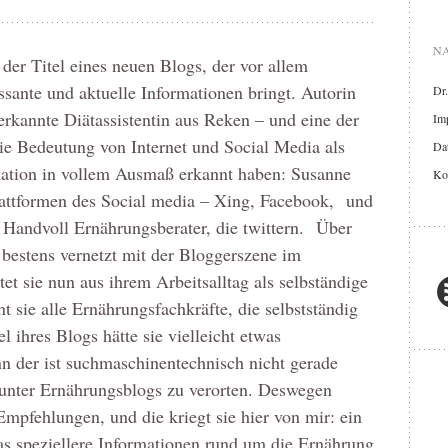
NA
 der Titel eines neuen Blogs, der vor allem
ssante und aktuelle Informationen bringt. Autorin
Dr
erkannte Diätassistentin aus Reken – und eine der
Im
die Bedeutung von Internet und Social Media als
Dat
ion in vollem Ausmaß erkannt haben: Susanne
Ko
lattformen des Social media – Xing, Facebook, und
 Handvoll Ernährungsberater, die twittern. Über
e bestens vernetzt mit der Bloggerszene im
t sie nun aus ihrem Arbeitsalltag als selbständige
ht sie alle Ernährungsfachkräfte, die selbstständig
l ihres Blogs hätte sie vielleicht etwas
 der ist suchmaschinentechnisch nicht gerade
 unter Ernährungsblogs zu verorten. Deswegen
mpfehlungen, und die kriegt sie hier von mir: ein
was speziellere Informationen rund um die Ernährung