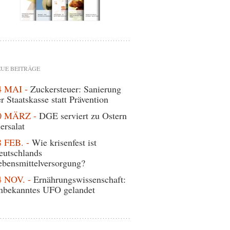
UE BEITRÄGE
4 MAI -
Zuckersteuer: Sanierung
r Staatskasse statt Prävention
0 MÄRZ -
DGE serviert zu Ostern
ersalat
8 FEB. -
Wie krisenfest ist
eutschlands
ebensmittelversorgung?
4 NOV. -
Ernährungswissenschaft:
nbekanntes UFO gelandet