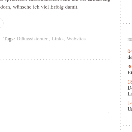
dorn, wünsche ich viel Erfolg damit.
 Tags:
Diätassistenten
,
Links
,
Websites
NE
0
de
3
Ei
1
D
L
1
U