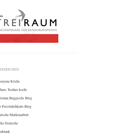
SEZEICHEN
onyme Köche
hurs Tochter kocht
istian Buggischs Blog
 Persönlichkeits-Blog
utsche Markenarbeit
cke Deutsche
inktank