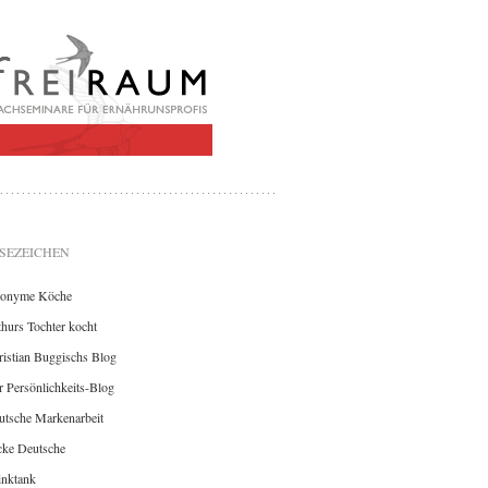
SEZEICHEN
onyme Köche
hurs Tochter kocht
istian Buggischs Blog
 Persönlichkeits-Blog
utsche Markenarbeit
cke Deutsche
inktank