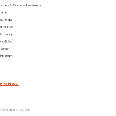
nährung & Gesundheit kontrovers
kultur
d Politics
l for Food
riculinary
venölblog
-Doktor
tels Raum
RTNERLINKS
ENEN DER ESSKULTUR