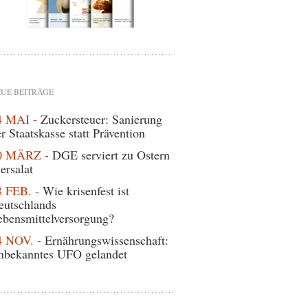
UE BEITRÄGE
4 MAI -
Zuckersteuer: Sanierung
r Staatskasse statt Prävention
0 MÄRZ -
DGE serviert zu Ostern
ersalat
8 FEB. -
Wie krisenfest ist
eutschlands
ebensmittelversorgung?
4 NOV. -
Ernährungswissenschaft:
nbekanntes UFO gelandet