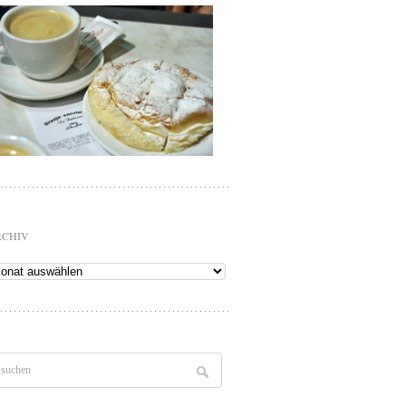
RCHIV
chiv