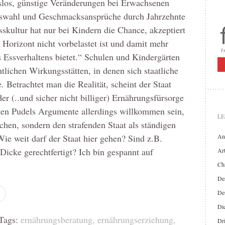
slos, günstige Veränderungen bei Erwachsenen
auswahl und Geschmacksansprüche durch Jahrzehnte
sskultur hat nur bei Kindern die Chance, akzeptiert
 Horizont nicht vorbelastet ist und damit mehr
es Essverhaltens bietet.“ Schulen und Kindergärten
tlichen Wirkungsstätten, in denen sich staatliche
. Betrachtet man die Realität, scheint der Staat
er (..und sicher nicht billiger) Ernährungsfürsorge
ten Pudels Argumente allerdings willkommen sein,
LE
ichen, sondern den strafenden Staat als ständigen
Wie weit darf der Staat hier gehen? Sind z.B.
An
icke gerechtfertigt? Ich bin gespannt auf
Art
Chr
Der
De
Di
ags:
ernährungsberatung
,
ernährungserziehung
,
Dr