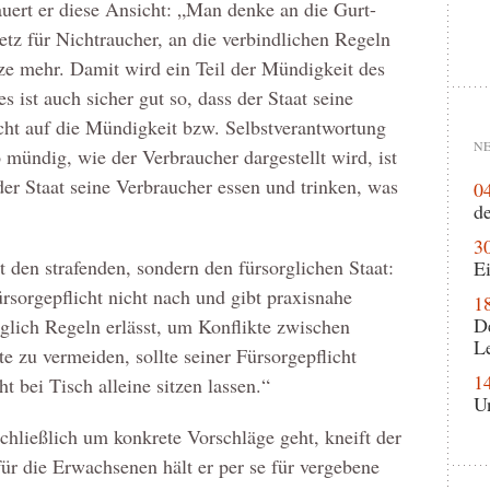
uert er diese Ansicht: „Man denke an die Gurt-
tz für Nichtraucher, an die verbindlichen Regeln
ze mehr. Damit wird ein Teil der Mündigkeit des
 ist auch sicher gut so, dass der Staat seine
ht auf die Mündigkeit bzw. Selbstverantwortung
NE
 mündig, wie der Verbraucher dargestellt wird, ist
 der Staat seine Verbraucher essen und trinken, was
0
de
3
 den strafenden, sondern den fürsorglichen Staat:
Ei
sorgepflicht nicht nach und gibt praxisnahe
1
D
orglich Regeln erlässt, um Konflikte zwischen
L
 zu vermeiden, sollte seiner Fürsorgepflicht
1
 bei Tisch alleine sitzen lassen.“
U
hließlich um konkrete Vorschläge geht, kneift der
ür die Erwachsenen hält er per se für vergebene