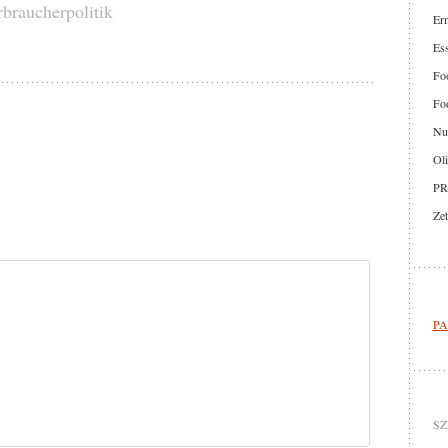
rbraucherpolitik
Er
Ess
Foo
Foo
Nut
Oli
PR
Zet
PA
SZ