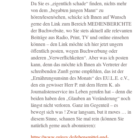
Da Sie es „eigentlich schade“ finden, nichts mehr
von dem „begabten jungen Mann“ zu
hören/lesen/sehen, schicke ich Ihnen auf Wunsch
gerne den Link zum Bereich MEDIENBERICHTE
der Buchwebsite, wo Sie stets aktuell alle relevanten
Beiträge aus Radio, Print, TV und online einsehen
können – den Link möchte ich hier jetzt ungern
öffentlich posten, wegen Buchwerbung oder
anderen „Verwerflichkeiten“. Aber was ich posten
kann, denn das möchte ich Ihnen als Vertreter der
schreibenden Zunft gerne empfehlen, das ist der
„Ernährungsunsinn des Monats“ des EU.L.E. e.V.,
den ein gewisser Herr P. mit dem Herrn K. als
Journalistenservice ins Leben gerufen hat – denn die
beiden haben den „Glauben an Veränderung“ noch
längst nicht verloren. Ganz im Gegenteil – es
bewegt sich was ! Zwar langsam, but it moves … in
diesem Sinne, schauen Sie mal rein (können Sie
natürlich gerne auch abonnieren):
https://www.euleev.de/lebensmittel-und-