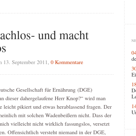
rachlos- und macht
NE
os
0
de
m 13. September 2011,
0 Kommentare
3
Ei
1
utsche Gesellschaft für Ernährung (DGE)
D
L
denn dieser dahergelaufene Herr Knop?“ wird man
1
leicht pikiert und etwas herablassend fragen. Der
U
heinlich mit solchen Wadenbeißern nicht. Dass der
ch vielleicht nicht wirklich fassungslos, versetzt
en. Offensichtlich versteht niemand in der DGE,