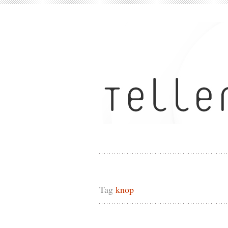
Tag
knop