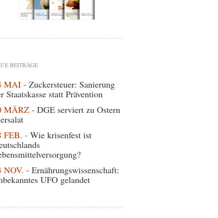
UE BEITRÄGE
4 MAI -
Zuckersteuer: Sanierung
r Staatskasse statt Prävention
0 MÄRZ -
DGE serviert zu Ostern
ersalat
8 FEB. -
Wie krisenfest ist
eutschlands
ebensmittelversorgung?
4 NOV. -
Ernährungswissenschaft:
nbekanntes UFO gelandet