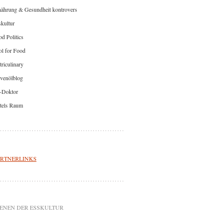
nährung & Gesundheit kontrovers
kultur
d Politics
l for Food
riculinary
venölblog
-Doktor
tels Raum
RTNERLINKS
ENEN DER ESSKULTUR