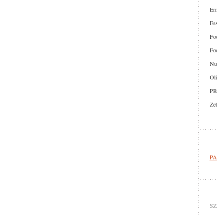
Er
Ess
Foo
Foo
Nut
Oli
PR
Zet
PA
SZ