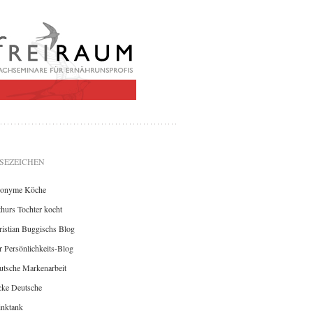
SEZEICHEN
onyme Köche
hurs Tochter kocht
istian Buggischs Blog
 Persönlichkeits-Blog
utsche Markenarbeit
cke Deutsche
inktank