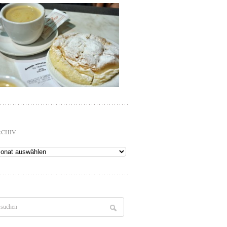
RCHIV
chiv