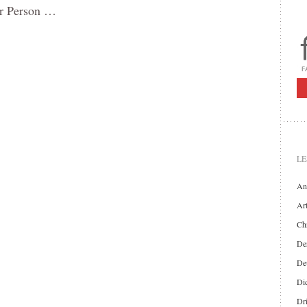
er Person …
LE
An
Art
Chr
Der
De
Di
Dr