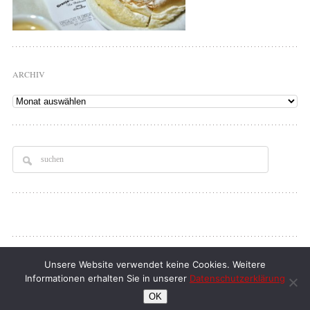
ARCHIV
Archiv
Copyright © 2026
Tellerrand
. All rights Reserved.
Unsere Website verwendet keine Cookies. Weitere
Informationen erhalten Sie in unserer
Datenschutzerklärung
klaus d. doll
| full service webdesign
OK