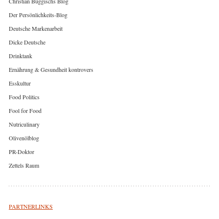
Christian Buggischs Blog
Der Persönlichkeits-Blog
Deutsche Markenarbeit
Dicke Deutsche
Drinktank
Ernährung & Gesundheit kontrovers
Esskultur
Food Politics
Fool for Food
Nutriculinary
Olivenölblog
PR-Doktor
Zettels Raum
PARTNERLINKS