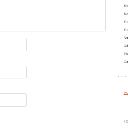
Er
Ess
Foo
Foo
Nut
Oli
PR
Zet
PA
SZ