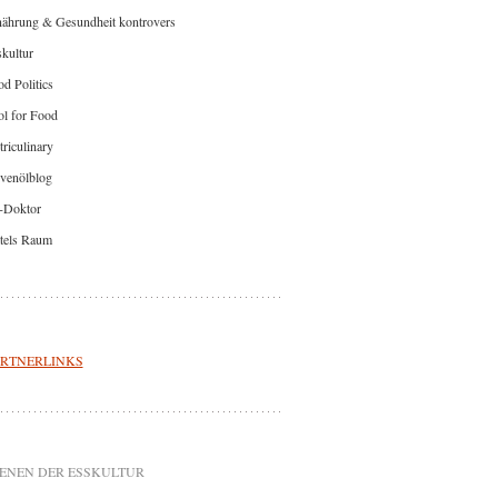
nährung & Gesundheit kontrovers
kultur
d Politics
l for Food
riculinary
venölblog
-Doktor
tels Raum
RTNERLINKS
ENEN DER ESSKULTUR