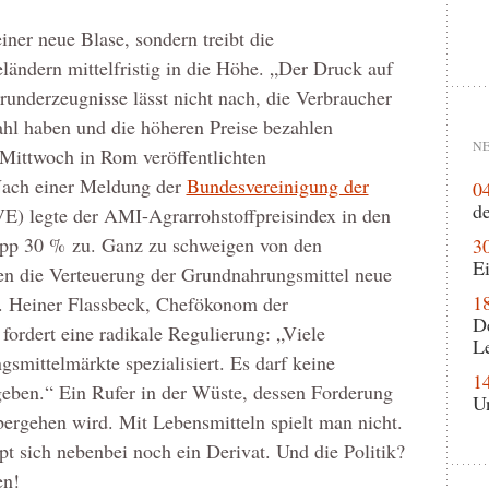
iner neue Blase, sondern treibt die
eländern mittelfristig in die Höhe. „Der Druck auf
runderzeugnisse lässt nicht nach, die Verbraucher
l haben und die höheren Preise bezahlen
NE
Mittwoch in Rom veröffentlichten
 Nach einer Meldung der
Bundesvereinigung der
0
de
E) legte der AMI-Agrarrohstoffpreisindex in den
app 30 % zu. Ganz zu schweigen von den
3
Ei
en die Verteuerung der Grundnahrungsmittel neue
1
. Heiner Flassbeck, Chefökonom der
D
dert eine radikale Regulierung: „Viele
L
smittelmärkte spezialisiert. Es darf keine
1
eben.“ Ein Rufer in der Wüste, dessen Forderung
U
ergehen wird. Mit Lebensmitteln spielt man nicht.
t sich nebenbei noch ein Derivat. Und die Politik?
en!