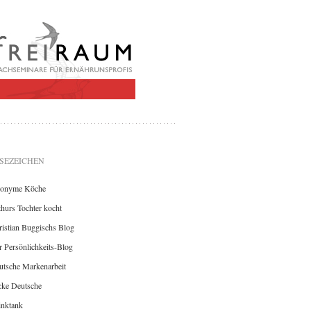
SEZEICHEN
onyme Köche
hurs Tochter kocht
istian Buggischs Blog
 Persönlichkeits-Blog
utsche Markenarbeit
cke Deutsche
inktank