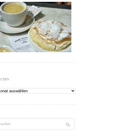
RCHIV
chiv