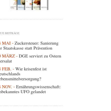
UE BEITRÄGE
4 MAI -
Zuckersteuer: Sanierung
r Staatskasse statt Prävention
0 MÄRZ -
DGE serviert zu Ostern
ersalat
8 FEB. -
Wie krisenfest ist
eutschlands
ebensmittelversorgung?
4 NOV. -
Ernährungswissenschaft:
nbekanntes UFO gelandet