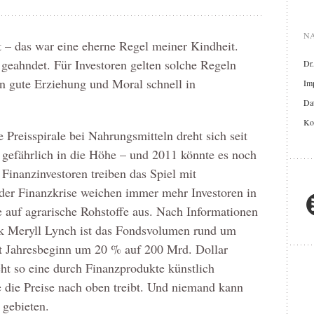
NA
t – das war eine eherne Regel meiner Kindheit.
eahndet. Für Investoren gelten solche Regeln
Dr
n gute Erziehung und Moral schnell in
Im
Dat
Ko
 Preisspirale bei Nahrungsmitteln dreht sich seit
 gefährlich in die Höhe – und 2011 könnte es noch
Finanzinvestoren treiben das Spiel mit
t der Finanzkrise weichen immer mehr Investoren in
e auf agrarische Rohstoffe aus. Nach Informationen
k Meryll Lynch ist das Fondsvolumen rund um
it Jahresbeginn um 20 % auf 200 Mrd. Dollar
ht so eine durch Finanzprodukte künstlich
 die Preise nach oben treibt. Und niemand kann
 gebieten.