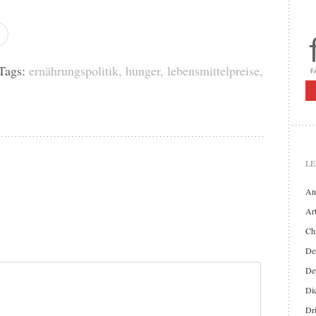
ags:
ernährungspolitik
,
hunger
,
lebensmittelpreise
,
LE
An
Art
Chr
Der
De
Di
Dr