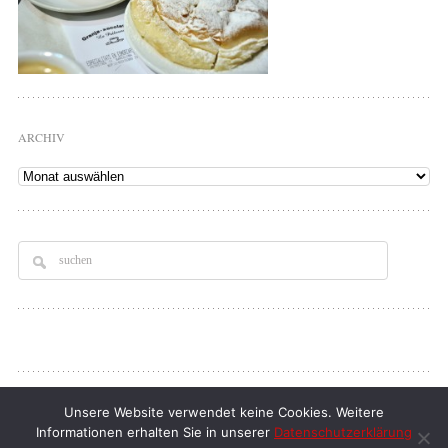
ARCHIV
Archiv
Copyright © 2026
Tellerrand
. All rights Reserved.
Unsere Website verwendet keine Cookies. Weitere
Informationen erhalten Sie in unserer
Datenschutzerklärung
klaus d. doll
| full service webdesign