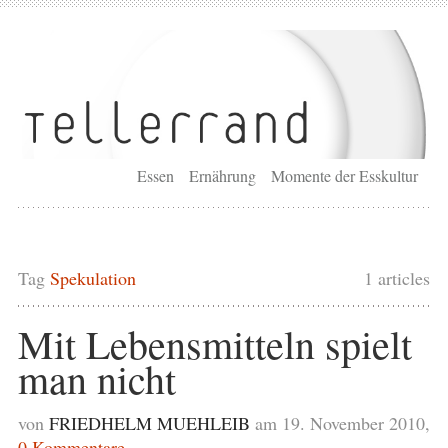
Essen
Ernährung
Momente der Esskultur
Tag
Spekulation
1 articles
Mit Lebensmitteln spielt
man nicht
von
FRIEDHELM MUEHLEIB
am 19. November 2010,
0 Kommentare