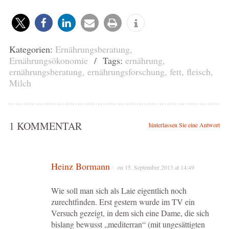
Kategorien:
Ernährungsberatung
,
Ernährungsökonomie
/ Tags:
ernährung
,
ernährungsberatung
,
ernährungsforschung
,
fett
,
fleisch
,
Milch
1 KOMMENTAR
hinterlassen Sie eine Antwort
Heinz Bormann
on 15. September 2013 at 14:49
Wie soll man sich als Laie eigentlich noch
zurechtfinden. Erst gestern wurde im TV ein
Versuch gezeigt, in dem sich eine Dame, die sich
bislang bewusst „mediterran“ (mit ungesättigten