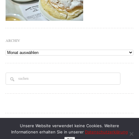
ARCHIV
Archiv
Copyright © 2026
Tellerrand
. All rights Reserved.
Unsere Website verwendet keine Cookies. Weitere
Informationen erhalten Sie in unserer
Datenschutzerklärung
klaus d. doll
| full service webdesign