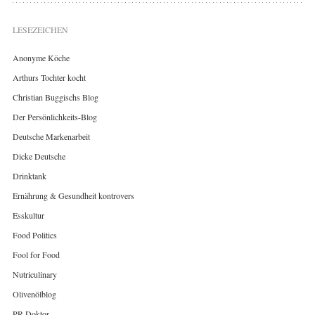
LESEZEICHEN
Anonyme Köche
Arthurs Tochter kocht
Christian Buggischs Blog
Der Persönlichkeits-Blog
Deutsche Markenarbeit
Dicke Deutsche
Drinktank
Ernährung & Gesundheit kontrovers
Esskultur
Food Politics
Fool for Food
Nutriculinary
Olivenölblog
PR-Doktor