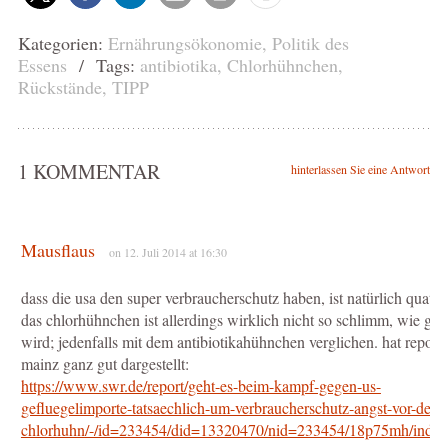
Kategorien:
Ernährungsökonomie
,
Politik des
Essens
/ Tags:
antibiotika
,
Chlorhühnchen
,
Rückstände
,
TIPP
1 KOMMENTAR
hinterlassen Sie eine Antwort
Mausflaus
on 12. Juli 2014 at 16:30
dass die usa den super verbraucherschutz haben, ist natürlich quatsc
das chlorhühnchen ist allerdings wirklich nicht so schlimm, wie get
wird; jedenfalls mit dem antibiotikahühnchen verglichen. hat report
mainz ganz gut dargestellt:
https://www.swr.de/report/geht-es-beim-kampf-gegen-us-
gefluegelimporte-tatsaechlich-um-verbraucherschutz-angst-vor-dem-
chlorhuhn/-/id=233454/did=13320470/nid=233454/18p75mh/index