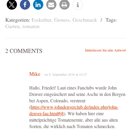
Kategorien:
Esskultur
,
Genuss
,
Geschmack
/ Tags:
Garten
,
tomaten
2 COMMENTS
hinterlassen Sie eine Antwort
Mike
on 8. September 2016 at 10:27
Hallo, Friedel! Laut eines Fanclubs wurde John
Denver eingeäschert und seine Asche in den Bergen
bei Aspen, Colorado, verstreut
(
https://www.johndenverclub.de/index.php/john-
denver-faq.html#j8
). Wir haben hier eine
mittelprächtige Tomatenernte, aber alle aus alten
Sorten, die wirklich nach Tomaten schmecken.