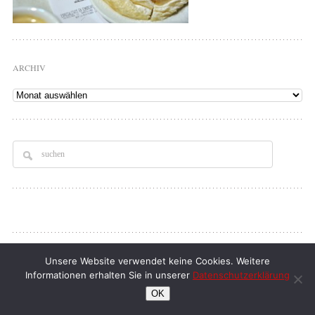
ARCHIV
Archiv
Copyright © 2026
Tellerrand
. All rights Reserved.
Unsere Website verwendet keine Cookies. Weitere
Informationen erhalten Sie in unserer
Datenschutzerklärung
klaus d. doll
| full service webdesign
OK