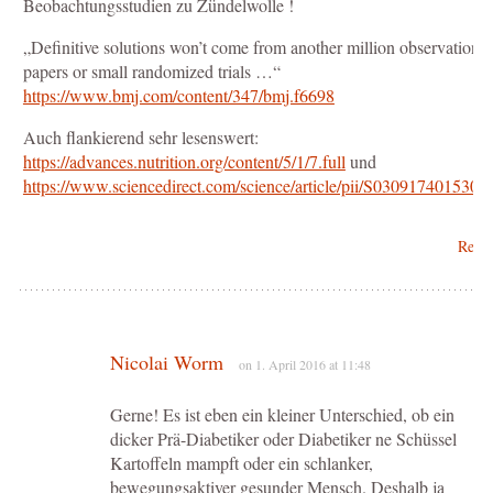
Beobachtungsstudien zu Zündelwolle !
„Definitive solutions won’t come from another million observational
papers or small randomized trials …“
https://www.bmj.com/content/347/bmj.f6698
Auch flankierend sehr lesenswert:
https://advances.nutrition.org/content/5/1/7.full
und
https://www.sciencedirect.com/science/article/pii/S0309174015300
Repl
Nicolai Worm
on 1. April 2016 at 11:48
Gerne! Es ist eben ein kleiner Unterschied, ob ein
dicker Prä-Diabetiker oder Diabetiker ne Schüssel
Kartoffeln mampft oder ein schlanker,
bewegungsaktiver gesunder Mensch. Deshalb ja