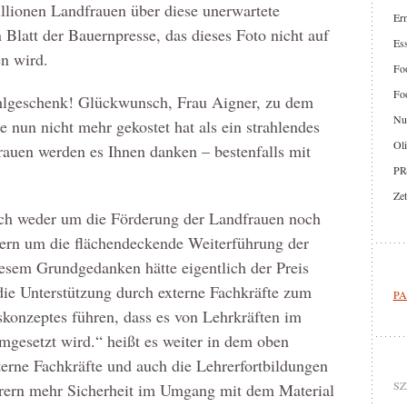
illionen Landfrauen über diese unerwartete
Er
 Blatt der Bauernpresse, das dieses Foto nicht auf
Ess
en wird.
Foo
Foo
ahlgeschenk! Glückwunsch, Frau Aigner, zu dem
Nut
e nun nicht mehr gekostet hat als ein strahlendes
Oli
auen werden es Ihnen danken – bestenfalls mit
PR
Zet
ich weder um die Förderung der Landfrauen noch
ern um die flächendeckende Weiterführung der
esem Grundgedanken hätte eigentlich der Preis
 die Unterstützung durch externe Fachkräfte zum
PA
tskonzeptes führen, dass es von Lehrkräften im
mgesetzt wird.“ heißt es weiter in dem oben
externe Fachkräfte und auch die Lehrerfortbildungen
SZ
hrern mehr Sicherheit im Umgang mit dem Material