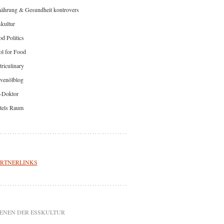
nährung & Gesundheit kontrovers
kultur
d Politics
l for Food
riculinary
venölblog
-Doktor
tels Raum
RTNERLINKS
ENEN DER ESSKULTUR