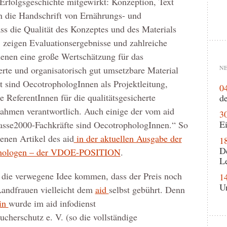
rfolgsgeschichte mitgewirkt: Konzeption, Text
n die Handschrift von Ernährungs- und
ss die Qualität des Konzeptes und des Materials
 zeigen Evaluationsergebnisse und zahlreiche
enen eine große Wertschätzung für das
NE
ierte und organisatorisch gut umsetzbare Material
t sind OecotrophologInnen als Projektleitung,
0
e ReferentInnen für die qualitätsgesicherte
de
hmen verantwortlich. Auch einige der vom aid
3
Ei
lasse2000-Fachkräfte sind OecotrophologInnen.“ So
nenen Artikel des aid
in der aktuellen Ausgabe der
1
D
rophologen – der VDOE-POSITION
.
L
 die verwegene Idee kommen, dass der Preis noch
1
U
andfrauen vielleicht dem
aid
selbst gebührt. Denn
ein
wurde im aid infodienst
cherschutz e. V. (so die vollständige