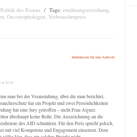
,
Politik des Essens
/ Tags:
ernährungserziehung
,
en
,
Oecotrophologen
,
Verbraucherpreis
hinterlassen Sie eine Antwort
 at 20:30
nn man bei der Veranstaltung, über die man berichtet,
braucherschutz hat ein Projekt und zwei Persönlichkeiten
idung hat eine Jury getroffen – nicht Frau Aigner.
elten überhaupt keine Rolle. Die Auszeichnung an die
Verdienste des AID schmälern. Für den Preis spricht jedoch,
hier mit viel Kompetenz und Engagement einsetzen. Dem
 völlig klar, dass ein solches Projekt nicht