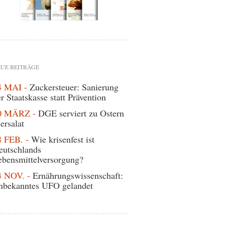
UE BEITRÄGE
4 MAI -
Zuckersteuer: Sanierung
r Staatskasse statt Prävention
0 MÄRZ -
DGE serviert zu Ostern
ersalat
8 FEB. -
Wie krisenfest ist
eutschlands
ebensmittelversorgung?
4 NOV. -
Ernährungswissenschaft:
nbekanntes UFO gelandet