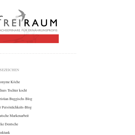
SEZEICHEN
onyme Köche
hurs Tochter kocht
istian Buggischs Blog
 Persönlichkeits-Blog
utsche Markenarbeit
cke Deutsche
inktank