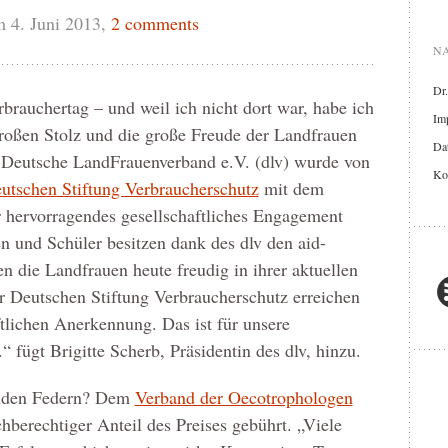
 4. Juni 2013,
2 comments
NA
Dr
rbrauchertag – und weil ich nicht dort war, habe ich
Im
großen Stolz und die große Freude der Landfrauen
Dat
r Deutsche LandFrauenverband e.V. (dlv) wurde von
Ko
utschen Stiftung Verbraucherschutz
mit dem
 hervorragendes gesellschaftliches Engagement
n und Schüler besitzen dank des dlv den aid-
 die Landfrauen heute freudig in ihrer aktuellen
 Deutschen Stiftung Verbraucherschutz erreichen
ftlichen Anerkennung. Das ist für unsere
 fügt Brigitte Scherb, Präsidentin des dlv, hinzu.
emden Federn? Dem
Verband der Oecotrophologen
chberechtiger Anteil des Preises gebührt. „Viele