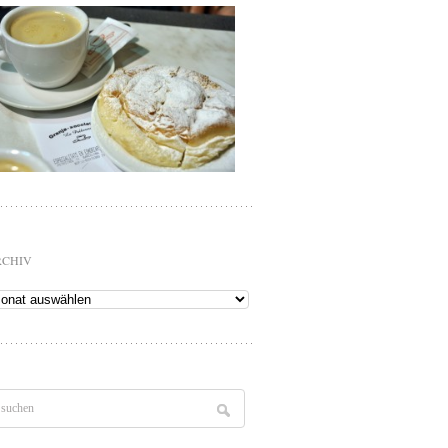
RCHIV
chiv