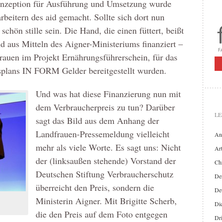
onzeption für Ausführung und Umsetzung wurde
beitern des aid gemacht. Sollte sich dort nun
chön stille sein. Die Hand, die einen füttert, beißt
d aus Mitteln des Aigner-Ministeriums finanziert –
rauen im Projekt Ernährungsführerschein, für das
plans IN FORM Gelder bereitgestellt wurden.
Und was hat diese Finanzierung nun mit
dem Verbraucherpreis zu tun? Darüber
LE
sagt das Bild aus dem Anhang der
Landfrauen-Pressemeldung vielleicht
An
mehr als viele Worte. Es sagt uns: Nicht
Art
der (linksaußen stehende) Vorstand der
Chr
Deutschen Stiftung Verbraucherschutz
Der
überreicht den Preis, sondern die
De
Ministerin Aigner. Mit Brigitte Scherb,
Di
die den Preis auf dem Foto entgegen
Dr