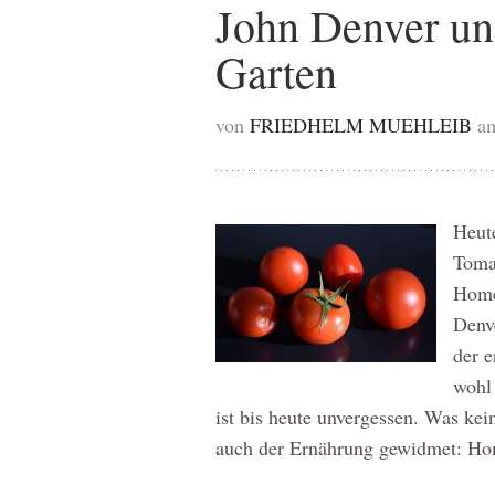
John Denver un
Garten
von
FRIEDHELM MUEHLEIB
a
Heute
Tomat
Home
Denve
der e
wohl
ist bis heute unvergessen. Was ke
auch der Ernährung gewidmet: H