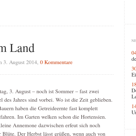
NE
m Land
0
de
 3. August 2014,
0 Kommentare
3
Ei
1
D
ag, 3. August – noch ist Sommer – fast zwei
L
el des Jahres sind vorbei. Wo ist die Zeit geblieben.
1
auern haben die Getreideernte fast komplett
U
fahren. Im Garten welken schon die Hortensien.
kleine Annemone dazwischen erfeut sich noch
r Blüte. Der Herbst lässt grüßen, wenn auch von