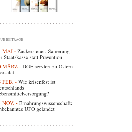
UE BEITRÄGE
4 MAI -
Zuckersteuer: Sanierung
r Staatskasse statt Prävention
0 MÄRZ -
DGE serviert zu Ostern
ersalat
8 FEB. -
Wie krisenfest ist
eutschlands
ebensmittelversorgung?
4 NOV. -
Ernährungswissenschaft:
nbekanntes UFO gelandet