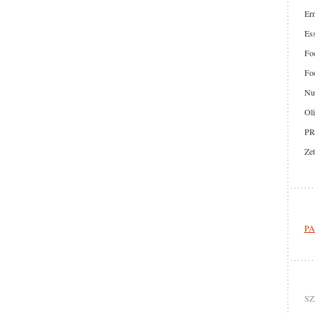
Er
Ess
Foo
Foo
Nut
Oli
PR
Zet
PA
SZ