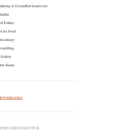
nährung & Gesundheit kontrovers
kultur
d Politics
l for Food
riculinary
venölblog
-Doktor
tels Raum
RTNERLINKS
ENEN DER ESSKULTUR