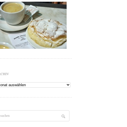
RCHIV
chiv