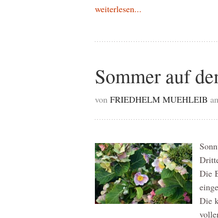
weiterlesen...
Sommer auf de
von
FRIEDHELM MUEHLEIB
am
Sonnt
Dritt
Die B
einge
Die 
volle