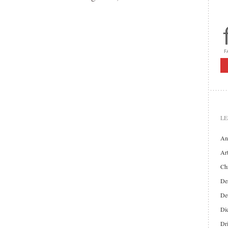
LE
An
Art
Chr
Der
De
Di
Dr