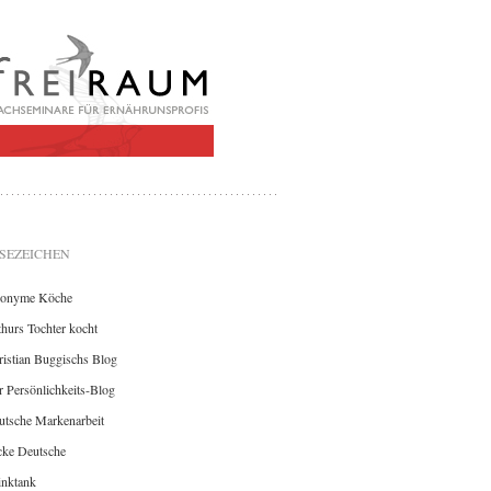
SEZEICHEN
onyme Köche
hurs Tochter kocht
istian Buggischs Blog
 Persönlichkeits-Blog
utsche Markenarbeit
cke Deutsche
inktank