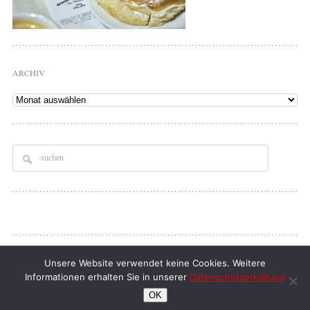
ARCHIV
Archiv
Copyright © 2026
Tellerrand
. All rights Reserved.
Unsere Website verwendet keine Cookies. Weitere
Informationen erhalten Sie in unserer
Datenschutzerklärung
klaus d. doll
| full service webdesign
OK