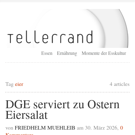
Essen
Ernährung
Momente der Esskultur
Tag
eier
4 articles
DGE serviert zu Ostern
Eiersalat
von
FRIEDHELM MUEHLEIB
am 30. März 2026,
0
Kommentare