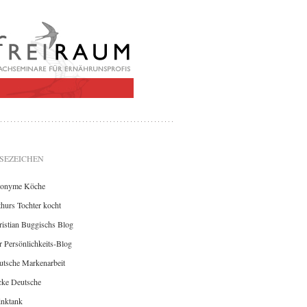
SEZEICHEN
onyme Köche
hurs Tochter kocht
istian Buggischs Blog
 Persönlichkeits-Blog
utsche Markenarbeit
cke Deutsche
inktank