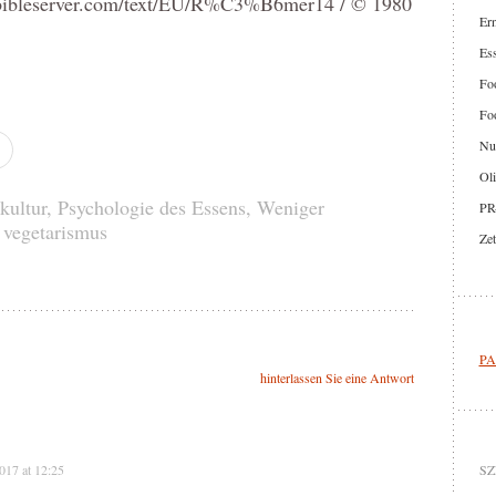
.bibleserver.com/text/EU/R%C3%B6mer14 / © 1980
Er
.
Ess
Foo
Foo
Nut
Oli
kultur
,
Psychologie des Essens
,
Weniger
PR
,
vegetarismus
Zet
PA
hinterlassen Sie eine Antwort
017 at 12:25
SZ