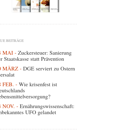
UE BEITRÄGE
4 MAI -
Zuckersteuer: Sanierung
r Staatskasse statt Prävention
0 MÄRZ -
DGE serviert zu Ostern
ersalat
8 FEB. -
Wie krisenfest ist
eutschlands
ebensmittelversorgung?
4 NOV. -
Ernährungswissenschaft:
nbekanntes UFO gelandet