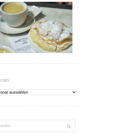
RCHIV
chiv