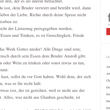
für den, der es als unrein betrachtet.
 isst, dein Bruder verwirrt und betrübt wird, dann
ebot der Liebe. Richte durch deine Speise nicht
torben ist.
icht der Lästerung preisgegeben werden;
 Essen und Trinken, es ist Gerechtigkeit, Friede
das Werk Gottes nieder! Alle Dinge sind rein;
Mensch durch sein Essen dem Bruder Anstoß gibt.
LE
sen oder Wein zu trinken oder sonst etwas zu tun,
An
immt.
Art
hast, sollst du vor Gott haben. Wohl dem, der sich
Chr
m, was er für recht hält.
Der
was isst, der ist gerichtet, weil er nicht aus der
De
 Alles, was nicht aus Glauben geschieht, ist
Di
Dr