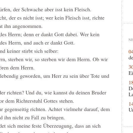
ürfen, der Schwache aber isst kein Fleisch.
ht, der es nicht isst; wer kein Fleisch isst, richte
 hat ihn angenommen.
e des Herrn; denn er dankt Gott dabei. Wer kein
NE
e des Herrn, und auch er dankt Gott.
nd keiner stirbt sich selber:
0
de
rn, sterben wir, so sterben wir dem Herrn. Ob wir
3
hören dem Herrn.
Ei
 lebendig geworden, um Herr zu sein über Tote und
1
D
er richten? Und du, wie kannst du deinen Bruder
L
or dem Richterstuhl Gottes stehen.
1
r gegenseitig richten. Achtet vielmehr darauf, dem
U
 ihn nicht zu Fall zu bringen.
det sich meine feste Überzeugung, dass an sich