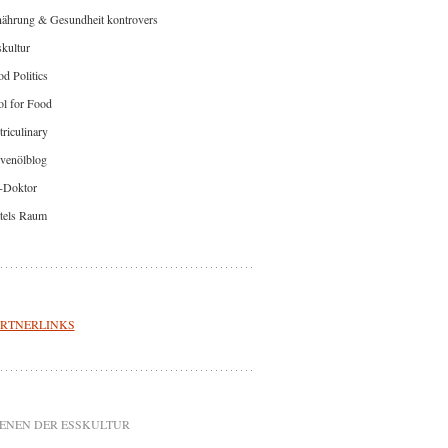
nährung & Gesundheit kontrovers
kultur
d Politics
l for Food
riculinary
venölblog
-Doktor
tels Raum
RTNERLINKS
ENEN DER ESSKULTUR