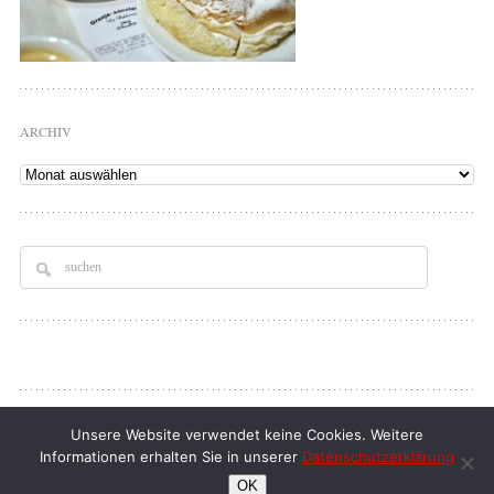
ARCHIV
Archiv
Copyright © 2026
Tellerrand
. All rights Reserved.
Unsere Website verwendet keine Cookies. Weitere
Informationen erhalten Sie in unserer
Datenschutzerklärung
klaus d. doll
| full service webdesign
OK