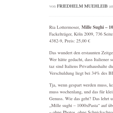
von
FRIEDHELM MUEHLEIB
am
Mille Sughi – 1
Ria Lottermoser,
Fackelträger, Köln 2009, 736 Sei
4382-9, Preis: 25,00 €
Das wundert den erstaunten Zeitgen
Wer hätte gedacht, dass Italiener 
taz sind Italiens Privathaushalte d
Verschuldung liegt bei 34% des B
Tja, wenn gespart werden muss, ko
muss wochenlang, und das für klei
Genuss. Wie das geht? Das lehrt u
„Mille sughi – 1000xPasta“ auf üb
– ohne Photos, ohne Schnickschna