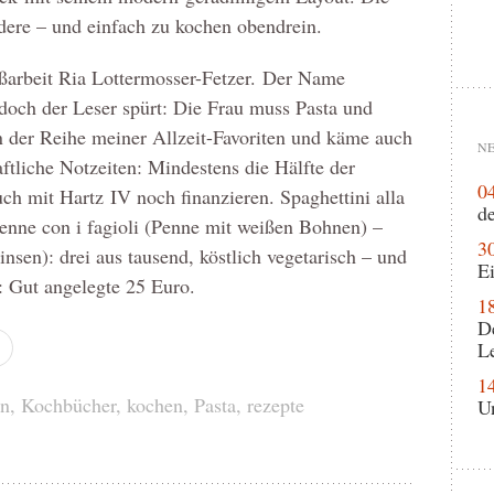
ndere – und einfach zu kochen obendrein.
ßarbeit Ria Lottermosser-Fetzer. Der Name
, doch der Leser spürt: Die Frau muss Pasta und
 in der Reihe meiner Allzeit-Favoriten und käme auch
NE
aftliche Notzeiten: Mindestens die Hälfte der
0
uch mit Hartz IV noch finanzieren. Spaghettini alla
de
Penne con i fagioli (Penne mit weißen Bohnen) –
3
nsen): drei aus tausend, köstlich vegetarisch – und
Ei
it: Gut angelegte 25 Euro.
1
D
L
1
en
,
Kochbücher
,
kochen
,
Pasta
,
rezepte
U