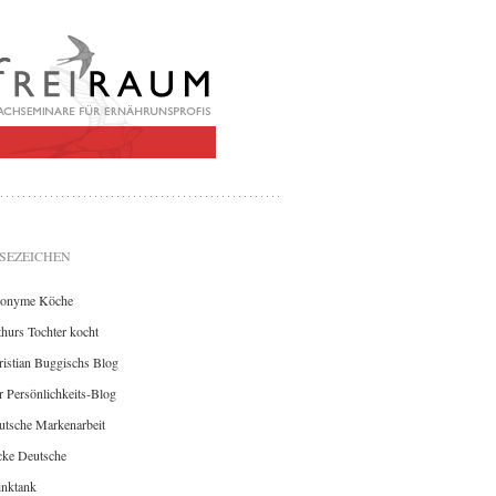
SEZEICHEN
onyme Köche
hurs Tochter kocht
istian Buggischs Blog
 Persönlichkeits-Blog
utsche Markenarbeit
cke Deutsche
inktank