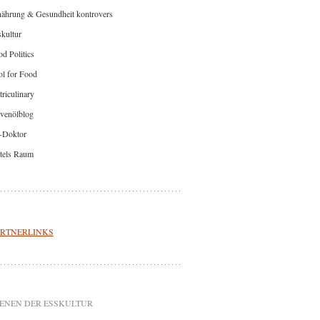
nährung & Gesundheit kontrovers
kultur
d Politics
l for Food
riculinary
venölblog
-Doktor
tels Raum
RTNERLINKS
ENEN DER ESSKULTUR