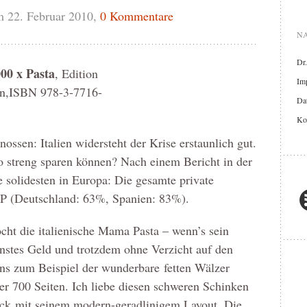
 22. Februar 2010,
0 Kommentare
NA
Dr
000 x Pasta
, Edition
Im
ten,ISBN 978-3-7716-
Dat
Ko
ossen: Italien widersteht der Krise erstaunlich gut.
so streng sparen können? Nach einem Bericht in der
ie solidesten in Europa: Die gesamte private
IP (Deutschland: 63%, Spanien: 83%).
cht die italienische Mama Pasta – wenn’s sein
nstes Geld und trotzdem ohne Verzicht auf den
ns zum Beispiel der wunderbare fetten Wälzer
er 700 Seiten. Ich liebe diesen schweren Schinken
ck mit seinem modern-geradlinigem Layout. Die