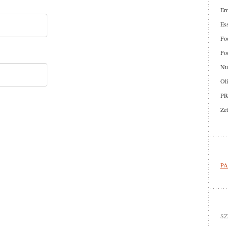
Er
Ess
Foo
Foo
Nut
Oli
PR
Zet
PA
SZ