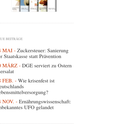
UE BEITRÄGE
4 MAI -
Zuckersteuer: Sanierung
r Staatskasse statt Prävention
0 MÄRZ -
DGE serviert zu Ostern
ersalat
8 FEB. -
Wie krisenfest ist
eutschlands
ebensmittelversorgung?
4 NOV. -
Ernährungswissenschaft:
nbekanntes UFO gelandet