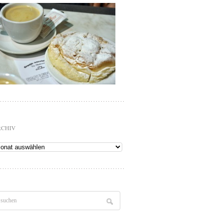
RCHIV
chiv