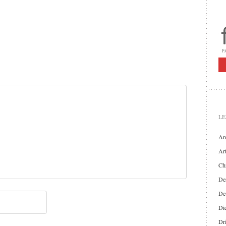
LE
An
Art
Chr
Der
De
Di
Dr