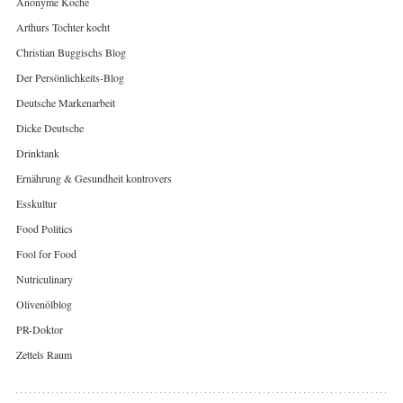
Anonyme Köche
Arthurs Tochter kocht
Christian Buggischs Blog
Der Persönlichkeits-Blog
Deutsche Markenarbeit
Dicke Deutsche
Drinktank
Ernährung & Gesundheit kontrovers
Esskultur
Food Politics
Fool for Food
Nutriculinary
Olivenölblog
PR-Doktor
Zettels Raum