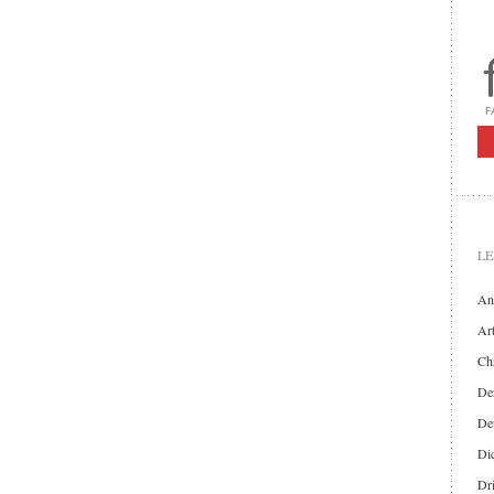
LE
An
Art
Chr
Der
De
Di
Dr