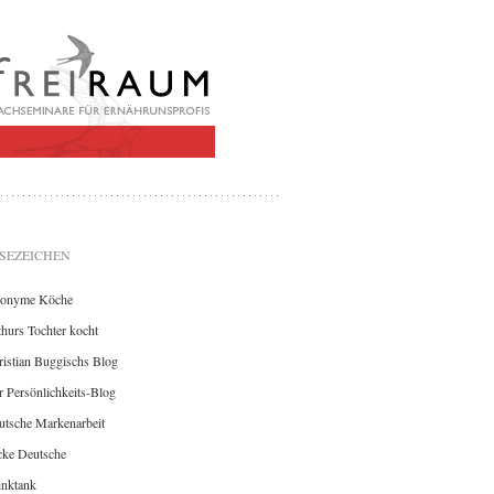
SEZEICHEN
onyme Köche
hurs Tochter kocht
istian Buggischs Blog
 Persönlichkeits-Blog
utsche Markenarbeit
cke Deutsche
inktank