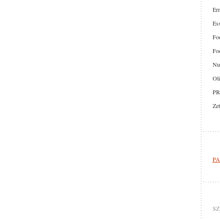
Er
Ess
Foo
Foo
Nut
Oli
PR
Zet
PA
SZ