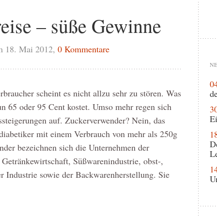
reise – süße Gewinne
m 18. Mai 2012,
0 Kommentare
NE
0
rbraucher scheint es nicht allzu sehr zu stören. Was
de
un 65 oder 95 Cent kostet. Umso mehr regen sich
3
Ei
ssteigerungen auf. Zuckerverwender? Nein, das
ädiabetiker mit einem Verbrauch von mehr als 250g
1
D
der bezeichnen sich die Unternehmen der
L
 Getränkewirtschaft, Süßwarenindustrie, obst-,
1
r Industrie sowie der Backwarenherstellung. Sie
U