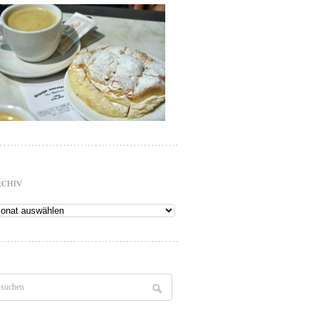
RCHIV
chiv