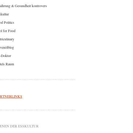
nährung & Gesundheit kontrovers
kultur
d Politics
l for Food
riculinary
venölblog
-Doktor
tels Raum
RTNERLINKS
ENEN DER ESSKULTUR