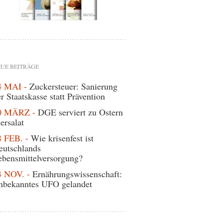
UE BEITRÄGE
4 MAI -
Zuckersteuer: Sanierung
r Staatskasse statt Prävention
0 MÄRZ -
DGE serviert zu Ostern
ersalat
8 FEB. -
Wie krisenfest ist
eutschlands
ebensmittelversorgung?
4 NOV. -
Ernährungswissenschaft:
nbekanntes UFO gelandet