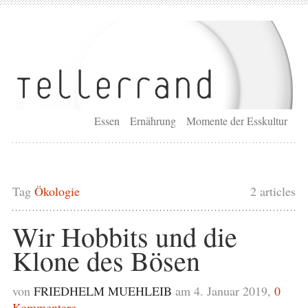
Essen
Ernährung
Momente der Esskultur
Tag
Ökologie
2 articles
Wir Hobbits und die
Klone des Bösen
von
FRIEDHELM MUEHLEIB
am 4. Januar 2019,
0
Kommentare