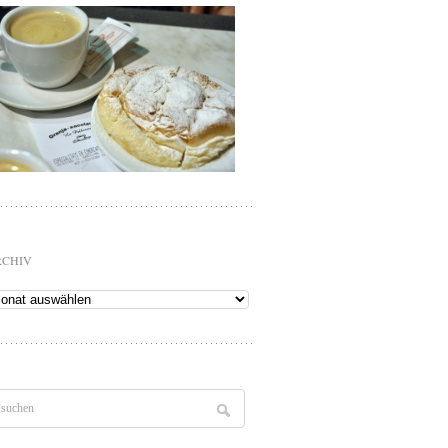
RCHIV
chiv