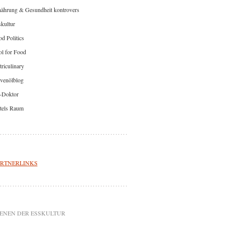
nährung & Gesundheit kontrovers
kultur
d Politics
l for Food
riculinary
venölblog
-Doktor
tels Raum
RTNERLINKS
ENEN DER ESSKULTUR