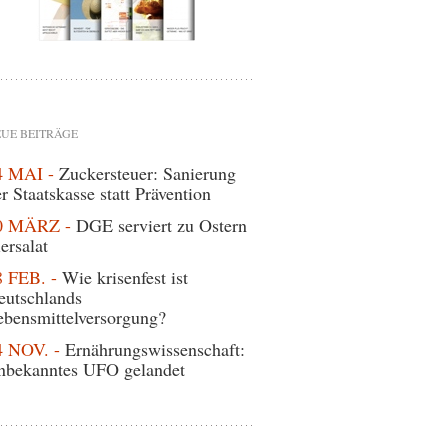
UE BEITRÄGE
4 MAI -
Zuckersteuer: Sanierung
r Staatskasse statt Prävention
0 MÄRZ -
DGE serviert zu Ostern
ersalat
8 FEB. -
Wie krisenfest ist
eutschlands
ebensmittelversorgung?
4 NOV. -
Ernährungswissenschaft:
nbekanntes UFO gelandet