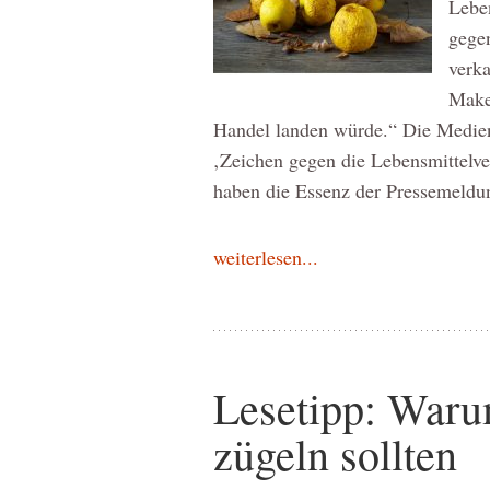
Leben
gege
verka
Makel
Handel landen würde.“ Die Medien
‚Zeichen gegen die Lebensmittelv
haben die Essenz der Pressemeld
weiterlesen...
Lesetipp: War
zügeln sollten