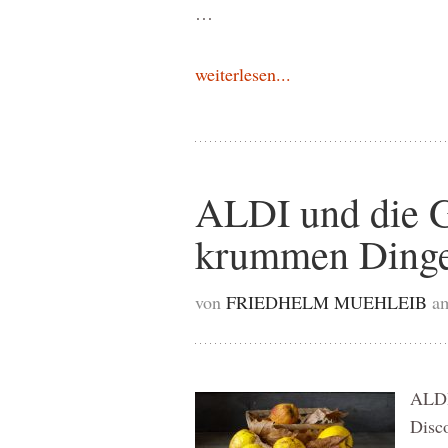
…
weiterlesen...
ALDI und die G
krummen Ding
von
FRIEDHELM MUEHLEIB
a
ALDI
Disco