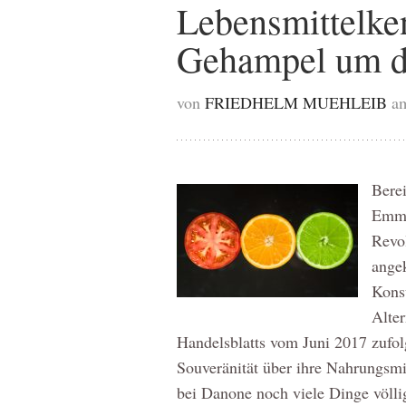
Lebensmittelke
Gehampel um d
von
FRIEDHELM MUEHLEIB
am
Bere
Emma
Revo
ange
Kons
Alter
Handelsblatts vom Juni 2017 zufo
Souveränität über ihre Nahrungsmit
bei Danone noch viele Dinge völl