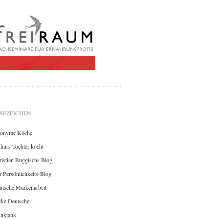
SEZEICHEN
onyme Köche
hurs Tochter kocht
istian Buggischs Blog
 Persönlichkeits-Blog
utsche Markenarbeit
cke Deutsche
inktank