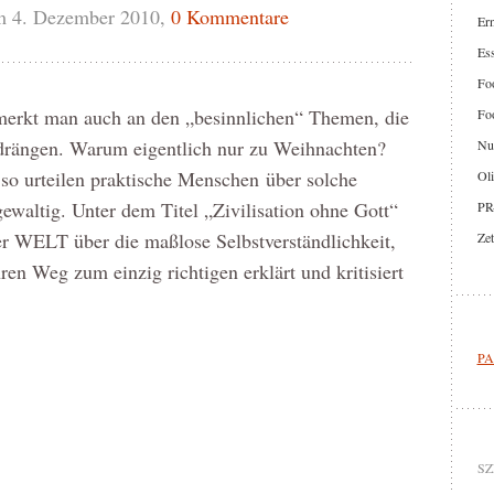
m 4. Dezember 2010,
0 Kommentare
Er
Ess
Foo
merkt man auch an den „besinnlichen“ Themen, die
Foo
 drängen. Warum eigentlich nur zu Weihnachten?
Nut
– so urteilen praktische Menschen über solche
Oli
ewaltig. Unter dem Titel „Zivilisation ohne Gott“
PR
der WELT über die maßlose Selbstverständlichkeit,
Zet
ren Weg zum einzig richtigen erklärt und kritisiert
PA
SZ