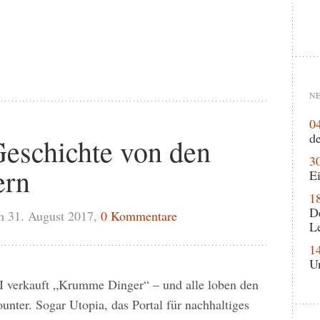
NE
0
de
eschichte von den
3
ern
Ei
1
D
m 31. August 2017,
0 Kommentare
L
1
U
 verkauft „Krumme Dinger“ – und alle loben den
unter. Sogar Utopia, das Portal für nachhaltiges