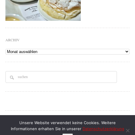
ARCHIV
Archiv
Copyright © 2026
Tellerrand
. All rights Reserved.
Unsere Website verwendet keine Cookies. Weitere
Informationen erhalten Sie in unserer
Datenschutzerklärung
klaus d. doll
| full service webdesign