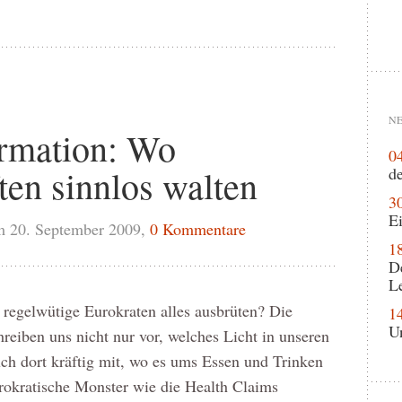
NE
rmation: Wo
0
ten sinnlos walten
de
3
Ei
m 20. September 2009,
0 Kommentare
1
D
L
regelwütige Eurokraten alles ausbrüten? Die
1
U
hreiben uns nicht nur vor, welches Licht in unseren
uch dort kräftig mit, wo es ums Essen und Trinken
ürokratische Monster wie die Health Claims