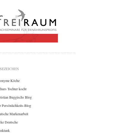
SEZEICHEN
onyme Köche
hurs Tochter kocht
istian Buggischs Blog
 Persönlichkeits-Blog
utsche Markenarbeit
cke Deutsche
inktank