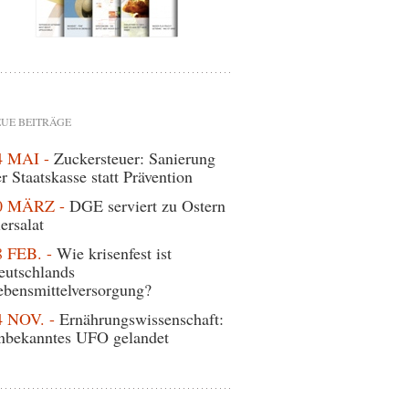
UE BEITRÄGE
4 MAI -
Zuckersteuer: Sanierung
r Staatskasse statt Prävention
0 MÄRZ -
DGE serviert zu Ostern
ersalat
8 FEB. -
Wie krisenfest ist
eutschlands
ebensmittelversorgung?
4 NOV. -
Ernährungswissenschaft:
nbekanntes UFO gelandet