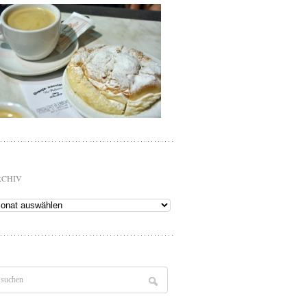
RCHIV
chiv