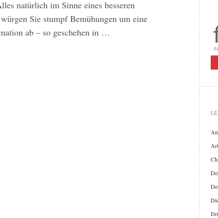
les natürlich im Sinne eines besseren
ts würgen Sie stumpf Bemühungen um eine
mation ab – so geschehen in …
LE
An
Art
Chr
Der
De
Di
Dr