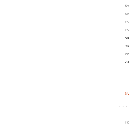
Er
Ess
Foo
Foo
Nut
Oli
PR
Zet
PA
SZ