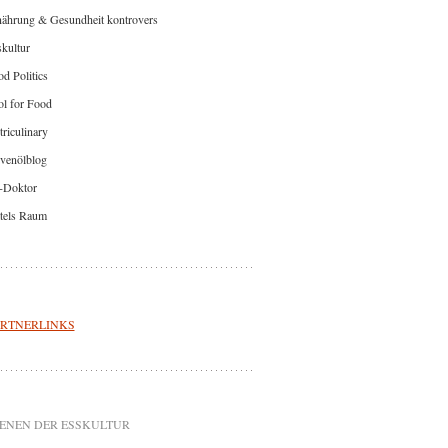
nährung & Gesundheit kontrovers
kultur
d Politics
l for Food
riculinary
venölblog
-Doktor
tels Raum
RTNERLINKS
ENEN DER ESSKULTUR