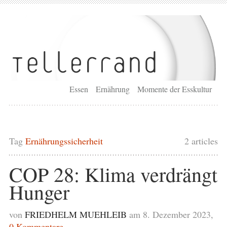
Essen
Ernährung
Momente der Esskultur
Tag
Ernährungssicherheit
2 articles
COP 28: Klima verdrängt
Hunger
von
FRIEDHELM MUEHLEIB
am 8. Dezember 2023,
0 Kommentare