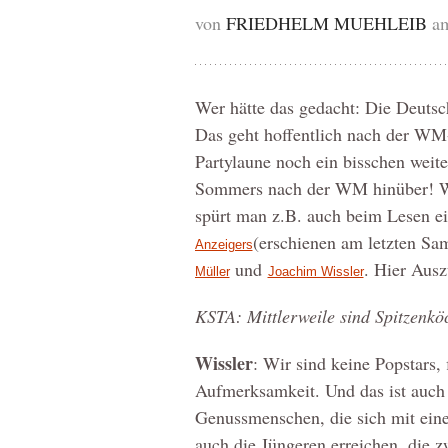
von
FRIEDHELM MUEHLEIB
am
Wer hätte das gedacht: Die Deutsch
Das geht hoffentlich nach der WM
Partylaune noch ein bisschen weite
Sommers nach der WM hinüber! Was
spürt man z.B. auch beim Lesen ei
(erschienen am letzten S
Anzeigers
und
. Hier Ausz
Müller
Joachim Wissler
KSTA: Mittlerweile sind Spitzenköc
Wissler
: Wir sind keine Popstars, 
Aufmerksamkeit. Und das ist auch w
Genussmenschen, die sich mit ein
auch die Jüngeren erreichen, die 