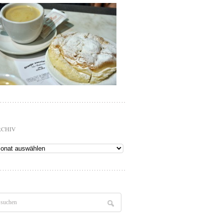
RCHIV
chiv