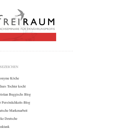
SEZEICHEN
onyme Köche
hurs Tochter kocht
istian Buggischs Blog
 Persönlichkeits-Blog
utsche Markenarbeit
cke Deutsche
inktank