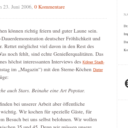
 23. Juni 2006,
0 Kommentare
NA
Dr
en können richtig feiern und guter Laune sein.
Im
-Dauerdemonstration deutscher Fröhlichkeit und
Dat
r. Rettet möglichst viel davon in den Rest des
Ko
 noch fehlt, sind echte Genießerqualitäten. Das
nes höchst interessanten Interviews des
Kölner Stadt-
amstag im „Magazin“) mit den Sterne-Köchen
Dieter
üge:
he auch Stars. Beinahe eine Art Popstar.
finden bei unserer Arbeit aber öffentliche
ichtig. Wir kochen für spezielle Gäste, für
em Besuch bei uns selbst belohnen. Wir wollen
zwischen 35 und 45. Denn wir müssen unsere