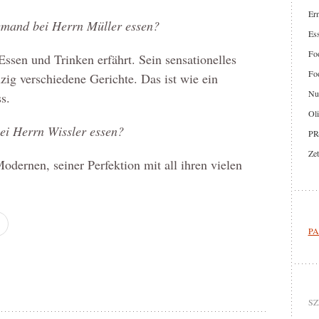
Er
emand bei Herrn Müller essen?
Ess
Foo
 Essen und Trinken erfährt. Sein sensationelles
Foo
g verschiedene Gerichte. Das ist wie ein
Nut
s.
Oli
i Herrn Wissler essen?
PR
Zet
dernen, seiner Perfektion mit all ihren vielen
PA
SZ