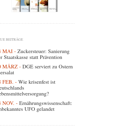
UE BEITRÄGE
4 MAI -
Zuckersteuer: Sanierung
r Staatskasse statt Prävention
0 MÄRZ -
DGE serviert zu Ostern
ersalat
8 FEB. -
Wie krisenfest ist
eutschlands
ebensmittelversorgung?
4 NOV. -
Ernährungswissenschaft:
nbekanntes UFO gelandet