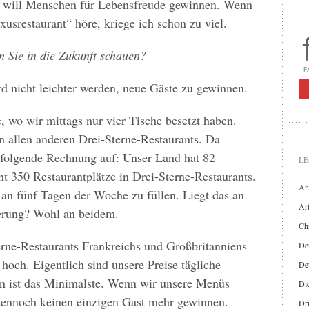
 will Menschen für Lebensfreude gewinnen. Wenn
usrestaurant“ höre, kriege ich schon zu viel.
n Sie in die Zukunft schauen?
rd nicht leichter werden, neue Gäste zu gewinnen.
e, wo wir mittags nur vier Tische besetzt haben.
n allen anderen Drei-Sterne-Restaurants. Da
e folgende Rechnung auf: Unser Land hat 82
LE
t 350 Restaurantplätze in Drei-Sterne-Restaurants.
An
e an fünf Tagen der Woche zu füllen. Liegt das an
Art
kerung? Wohl an beidem.
Chr
terne-Restaurants Frankreichs und Großbritanniens
Der
 hoch. Eigentlich sind unsere Preise tägliche
De
n ist das Minimalste. Wenn wir unsere Menüs
Di
dennoch keinen einzigen Gast mehr gewinnen.
Dr