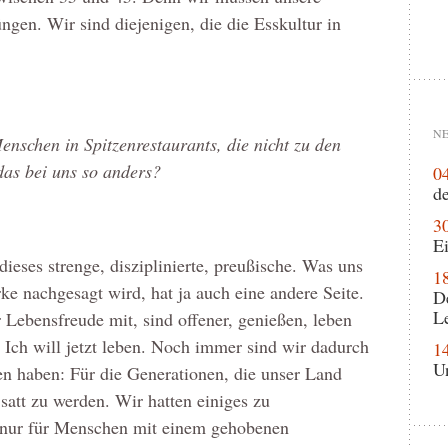
üngen. Wir sind diejenigen, die die Esskultur in
NE
nschen in Spitzenrestaurants, die nicht zu den
as bei uns so anders?
0
de
3
Ei
 dieses strenge, disziplinierte, preußische. Was uns
1
ke nachgesagt wird, hat ja auch eine andere Seite.
D
L
Lebensfreude mit, sind offener, genießen, leben
 Ich will jetzt leben. Noch immer sind wir dadurch
1
U
en haben: Für die Generationen, die unser Land
satt zu werden. Wir hatten einiges zu
t nur für Menschen mit einem gehobenen