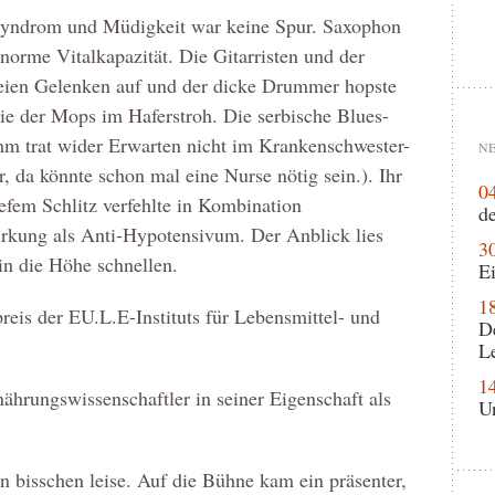
yndrom und Müdigkeit war keine Spur. Saxophon
orme Vitalkapazität. Die Gitarristen und der
reien Gelenken auf und der dicke Drummer hopste
ie der Mops im Haferstroh. Die serbische Blues-
 trat wider Erwarten nicht im Krankenschwester-
NE
r, da könnte schon mal eine Nurse nötig sein.). Ihr
0
iefem Schlitz verfehlte in Kombination
de
Wirkung als Anti-Hypotensivum. Der Anblick lies
3
n die Höhe schnellen.
Ei
1
epreis der EU.L.E-Instituts für Lebensmittel- und
D
L
1
ährungswissenschaftler in seiner Eigenschaft als
U
 bisschen leise. Auf die Bühne kam ein präsenter,