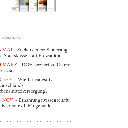
UE BEITRÄGE
4 MAI -
Zuckersteuer: Sanierung
r Staatskasse statt Prävention
0 MÄRZ -
DGE serviert zu Ostern
ersalat
8 FEB. -
Wie krisenfest ist
eutschlands
ebensmittelversorgung?
4 NOV. -
Ernährungswissenschaft:
nbekanntes UFO gelandet