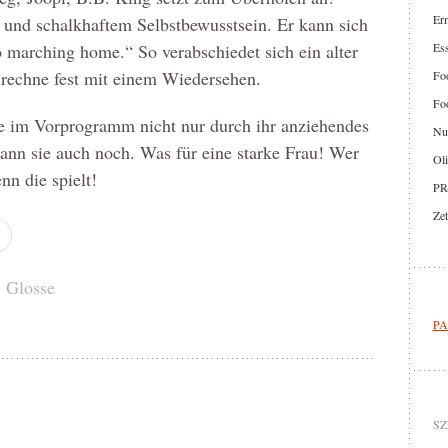
Er
und schalkhaftem Selbstbewusstsein. Er kann sich
go marching home.“ So verabschiedet sich ein alter
Ess
h rechne fest mit einem Wiedersehen.
Foo
Foo
 im Vorprogramm nicht nur durch ihr anziehendes
Nut
ann sie auch noch. Was für eine starke Frau! Wer
Oli
n die spielt!
PR
Zet
:
Glosse
PA
SZ