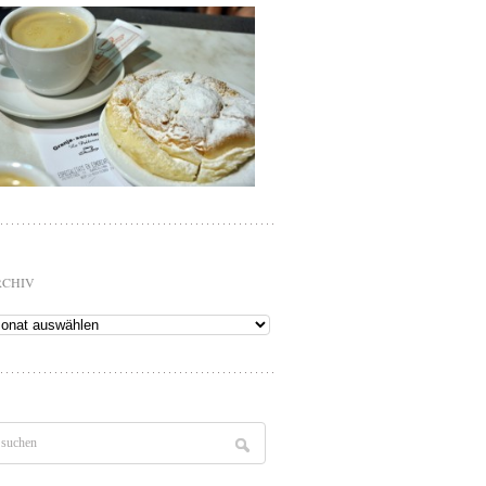
RCHIV
chiv