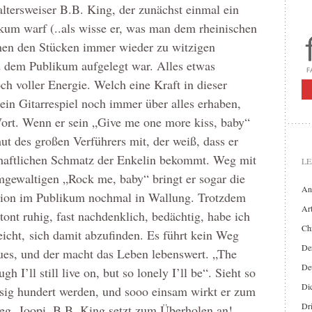
, altersweiser B.B. King, der zunächst einmal ein
kum warf (..als wisse er, was man dem rheinischen
chen den Stücken immer wieder zu witzigen
 dem Publikum aufgelegt war. Alles etwas
ch voller Energie. Welch eine Kraft in dieser
ein Gitarrespiel noch immer über alles erhaben,
Wort. Wenn er sein „Give me one more kiss, baby“
t des großen Verführers mit, der weiß, dass er
chaftlichen Schmatz der Enkelin bekommt. Weg mit
LE
gewaltigen „Rock me, baby“ bringt er sogar die
An
tion im Publikum nochmal in Wallung. Trotzdem
Art
etont ruhig, fast nachdenklich, bedächtig, habe ich
Chr
eicht, sich damit abzufinden. Es führt kein Weg
Der
lues, und der macht das Leben lebenswert. „The
De
h I’ll still live on, but so lonely I’ll be“. Sieht so
Di
ässig hundert werden, und sooo einsam wirkt er zum
Dr
g, Joopi, B.B. King setzt zum Überholen an!