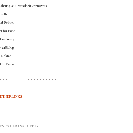
nährung & Gesundheit kontrovers
kultur
d Politics
l for Food
riculinary
venölblog
-Doktor
tels Raum
RTNERLINKS
ENEN DER ESSKULTUR