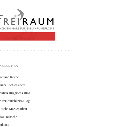
SEZEICHEN
onyme Köche
hurs Tochter kocht
istian Buggischs Blog
 Persönlichkeits-Blog
utsche Markenarbeit
cke Deutsche
inktank