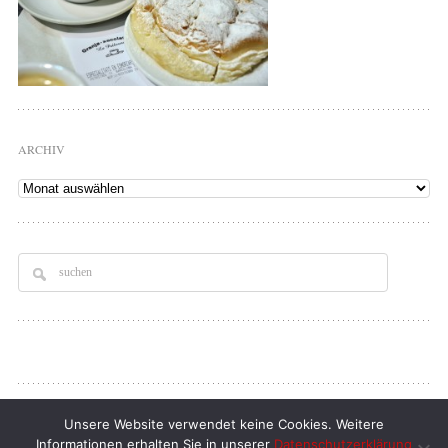
ARCHIV
Archiv
Copyright © 2026
Tellerrand
. All rights Reserved.
Unsere Website verwendet keine Cookies. Weitere
Informationen erhalten Sie in unserer
Datenschutzerklärung
klaus d. doll
| full service webdesign