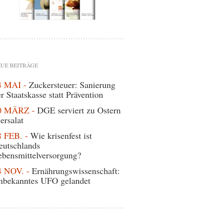
UE BEITRÄGE
4 MAI -
Zuckersteuer: Sanierung
r Staatskasse statt Prävention
0 MÄRZ -
DGE serviert zu Ostern
ersalat
8 FEB. -
Wie krisenfest ist
eutschlands
ebensmittelversorgung?
4 NOV. -
Ernährungswissenschaft:
nbekanntes UFO gelandet