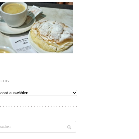
RCHIV
chiv