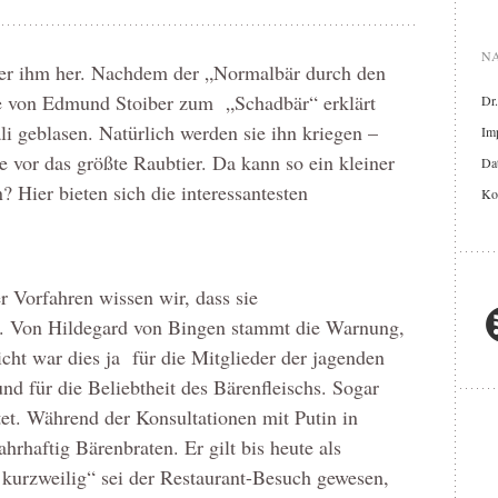
NA
inter ihm her. Nachdem der „Normalbär durch den
e von Edmund Stoiber zum „Schadbär“ erklärt
Dr
i geblasen. Natürlich werden sie ihn kriegen –
Im
e vor das größte Raubtier. Da kann so ein kleiner
Dat
 Hier bieten sich die interessantesten
Ko
r Vorfahren wissen wir, dass sie
n. Von Hildegard von Bingen stammt die Warnung,
icht war dies ja für die Mitglieder der jagenden
und für die Beliebtheit des Bärenfleischs. Sogar
et. Während der Konsultationen mit Putin in
hrhaftig Bärenbraten. Er gilt bis heute als
d kurzweilig“ sei der Restaurant-Besuch gewesen,