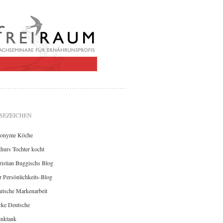
SEZEICHEN
onyme Köche
hurs Tochter kocht
istian Buggischs Blog
 Persönlichkeits-Blog
utsche Markenarbeit
cke Deutsche
inktank