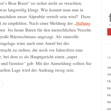
’s Bear Roast“ ist sicher nicht zu verachten,
was langweilig klingt. Wie kommt man nun in
 nachdem unser Alpenbär verteilt sein wird? Dazu
t zu empfehlen. Nach einer Meldung der
„Stiftung
ben bis heute Bären für den menschlichen Verzehr.
 große Bärenschmaus angesagt. Als sinnvolle
rengelage wäre auch eine Anruf bei der
racht zu ziehen, die noch vor Jahresfrist eine
, bei dem es als Hauptgericht einen „super
LE
 und Gemüse“ gab. Mit der Anmeldung sollten Sie
An
tuellen Lage wird der Andrang riesig sein.
Art
Chr
Der
De
Di
Dr