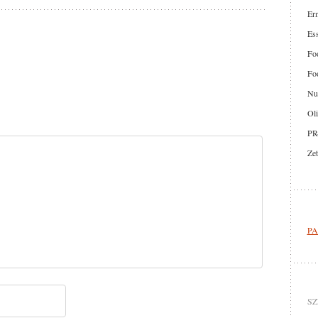
Er
Ess
Foo
Foo
Nut
Oli
PR
Zet
PA
SZ