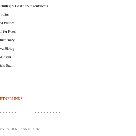
nährung & Gesundheit kontrovers
kultur
d Politics
l for Food
riculinary
venölblog
-Doktor
tels Raum
RTNERLINKS
ENEN DER ESSKULTUR