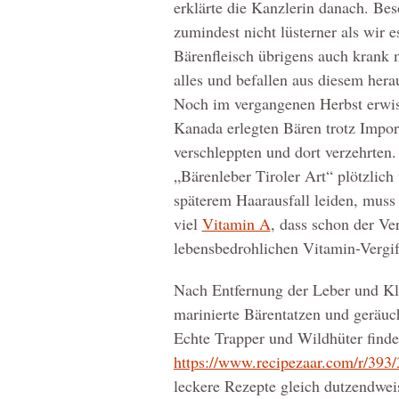
erklärte die Kanzlerin danach. Beso
zumindest nicht lüsterner als wir 
Bärenfleisch übrigens auch krank
alles und befallen aus diesem hera
Noch im vergangenen Herbst erwisc
Kanada erlegten Bären trotz Impor
verschleppten und dort verzehrten
„Bärenleber Tiroler Art“ plötzlic
späterem Haarausfall leiden, muss 
viel
Vitamin A
, dass schon der Ver
lebensbedrohlichen Vitamin-Vergif
Nach Entfernung der Leber und Kl
marinierte Bärentatzen und geräuc
Echte Trapper und Wildhüter finde
https://www.recipezaar.com/r/393
leckere Rezepte gleich dutzendwe