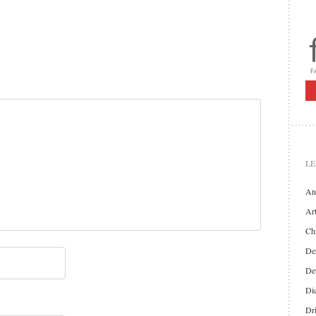
LE
An
Art
Chr
Der
De
Di
Dr