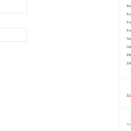
Er
Ess
Foo
Foo
Nut
Oli
PR
Zet
PA
SZ