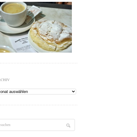
RCHIV
chiv