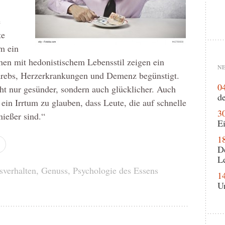
e
te
m ein
en mit hedonistischem Lebensstil zeigen ein
NE
 Krebs, Herzerkrankungen und Demenz begünstigt.
0
ht nur gesünder, sondern auch glücklicher. Auch
de
t ein Irrtum zu glauben, dass Leute, die auf schnelle
3
nießer sind.“
Ei
1
D
L
sverhalten
,
Genuss
,
Psychologie des Essens
1
U