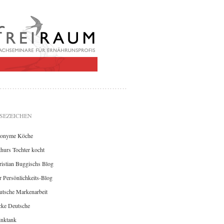
SEZEICHEN
onyme Köche
hurs Tochter kocht
istian Buggischs Blog
 Persönlichkeits-Blog
utsche Markenarbeit
cke Deutsche
inktank