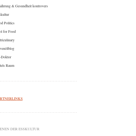
nährung & Gesundheit kontrovers
kultur
d Politics
l for Food
riculinary
venölblog
-Doktor
tels Raum
RTNERLINKS
ENEN DER ESSKULTUR