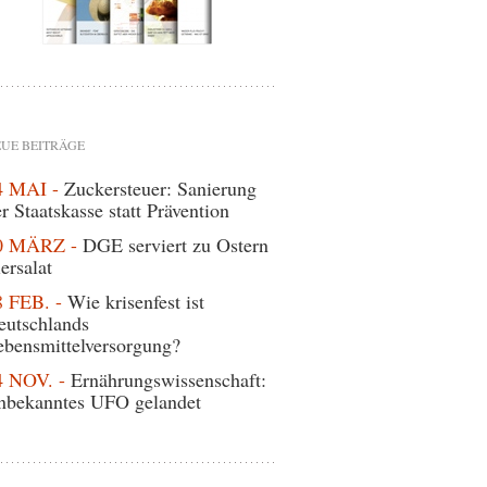
UE BEITRÄGE
4 MAI -
Zuckersteuer: Sanierung
r Staatskasse statt Prävention
0 MÄRZ -
DGE serviert zu Ostern
ersalat
8 FEB. -
Wie krisenfest ist
eutschlands
ebensmittelversorgung?
4 NOV. -
Ernährungswissenschaft:
nbekanntes UFO gelandet