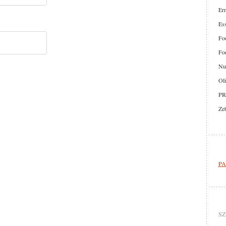
Er
Ess
Foo
Foo
Nut
Oli
PR
Zet
PA
SZ