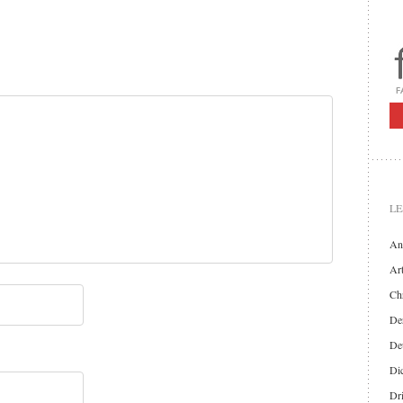
LE
An
Art
Chr
Der
De
Di
Dr