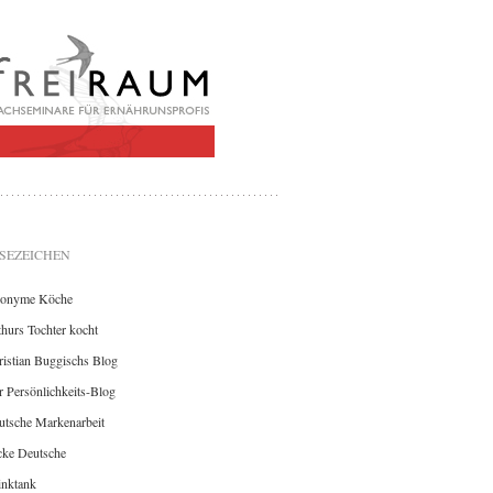
SEZEICHEN
onyme Köche
hurs Tochter kocht
istian Buggischs Blog
 Persönlichkeits-Blog
utsche Markenarbeit
cke Deutsche
inktank