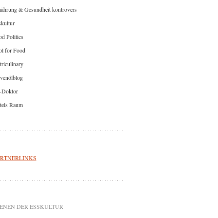
nährung & Gesundheit kontrovers
kultur
d Politics
l for Food
riculinary
venölblog
-Doktor
tels Raum
RTNERLINKS
ENEN DER ESSKULTUR