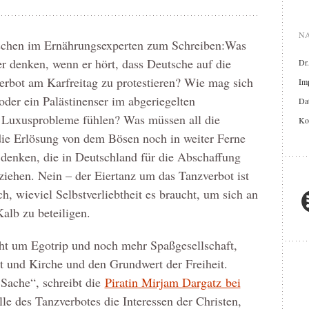
NA
schen im Ernährungsexperten zum Schreiben:Was
r denken, wenn er hört, dass Deutsche auf die
Dr
rbot am Karfreitag zu protestieren? Wie mag sich
Im
der ein Palästinenser im abgeriegelten
Dat
r Luxusprobleme fühlen? Was müssen all die
Ko
die Erlösung von dem Bösen noch in weiter Ferne
 denken, die in Deutschland für die Abschaffung
ziehen. Nein – der Eiertanz um das Tanzverbot ist
h, wieviel Selbstverliebtheit es braucht, um sich an
lb zu beteiligen.
icht um Egotrip und noch mehr Spaßgesellschaft,
 und Kirche und den Grundwert der Freiheit.
 Sache“, schreibt die
Piratin Mirjam Dargatz bei
lle des Tanzverbotes die Interessen der Christen,