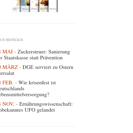
UE BEITRÄGE
4 MAI -
Zuckersteuer: Sanierung
r Staatskasse statt Prävention
0 MÄRZ -
DGE serviert zu Ostern
ersalat
8 FEB. -
Wie krisenfest ist
eutschlands
ebensmittelversorgung?
4 NOV. -
Ernährungswissenschaft:
nbekanntes UFO gelandet