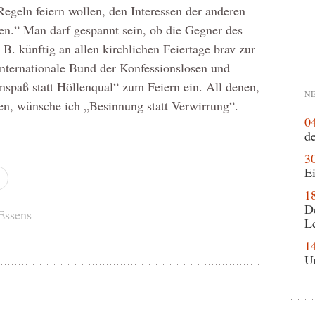
 Regeln feiern wollen, den Interessen der anderen
n.“ Man darf gespannt sein, ob die Gegner des
 B. künftig an allen kirchlichen Feiertage brav zur
Internationale Bund der Konfessionslosen und
spaß statt Höllenqual“ zum Feiern ein. All denen,
NE
hen, wünsche ich „Besinnung statt Verwirrung“.
0
de
3
Ei
1
D
 Essens
L
1
U