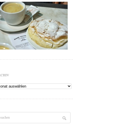
RCHIV
chiv