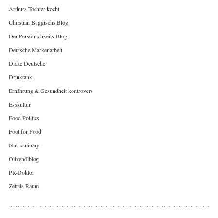
Arthurs Tochter kocht
Christian Buggischs Blog
Der Persönlichkeits-Blog
Deutsche Markenarbeit
Dicke Deutsche
Drinktank
Ernährung & Gesundheit kontrovers
Esskultur
Food Politics
Fool for Food
Nutriculinary
Olivenölblog
PR-Doktor
Zettels Raum