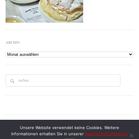
ARCHIV
Archiv
Copyright © 2026
Tellerrand
. All rights Reserved.
Unsere Website verwendet keine Cookies. Weitere
Informationen erhalten Sie in unserer
Datenschutzerklärung
klaus d. doll
| full service webdesign