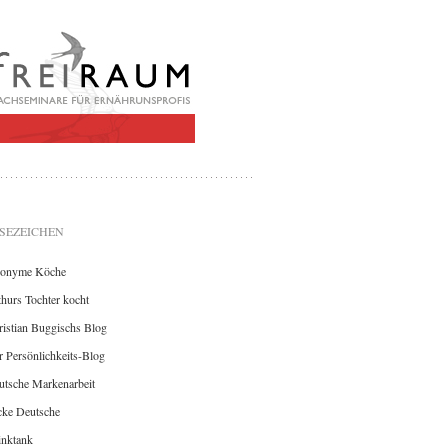
SEZEICHEN
onyme Köche
hurs Tochter kocht
istian Buggischs Blog
 Persönlichkeits-Blog
utsche Markenarbeit
cke Deutsche
inktank