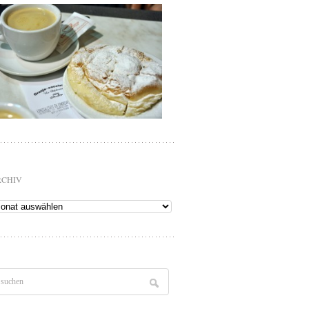
RCHIV
chiv