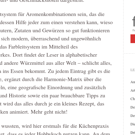
eitsystem für Aromenkombinationen sein, das die
dessen Hilfe jeder zum einen verstehen kann, wieso
tern, Zutaten und Gewürzen so gut funktionieren
 sich modern, überraschend und ungewöhnlich
as Farbleitsystem im Mittelteil des
es. Dort findet der Leser in alphabetischer
andere Würzmittel aus aller Welt – schlicht alles,
ns Essen bekommt. Zu jedem Eintrag gibt es die
LE
, ergänzt durch die Harmonie-Matrix über die
An
n, eine geografische Einordnung und zusätzlich
Art
und Historie sowie ein paar brauchbare Tipps zu
Chr
wird das alles durch je ein kleines Rezept, das
Der
n animiert. Mehr geht nicht!
De
Di
 wussten, wird hier erstmals für die Küchenpraxis
Dr
tet, dass es jeder Hobbykoch nutzen kann. An dem