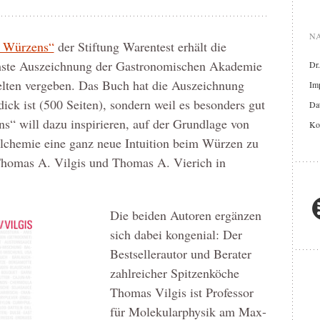
NA
s Würzens“
der Stiftung Warentest erhält die
hste Auszeichnung der Gastronomischen Akademie
Dr
lten vergeben. Das Buch hat die Auszeichnung
Im
dick ist (500 Seiten), sondern weil es besonders gut
Dat
s“ will dazu inspirieren, auf der Grundlage von
Ko
elchemie eine ganz neue Intuition beim Würzen zu
 Thomas A. Vilgis und Thomas A. Vierich in
Die beiden Autoren ergänzen
sich dabei kongenial: Der
Bestsellerautor und Berater
zahlreicher Spitzenköche
Thomas Vilgis ist Professor
für Molekularphysik am Max-