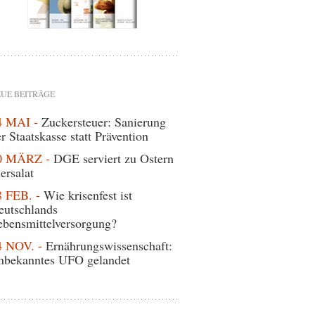
UE BEITRÄGE
4 MAI -
Zuckersteuer: Sanierung
r Staatskasse statt Prävention
0 MÄRZ -
DGE serviert zu Ostern
ersalat
8 FEB. -
Wie krisenfest ist
eutschlands
ebensmittelversorgung?
4 NOV. -
Ernährungswissenschaft:
nbekanntes UFO gelandet