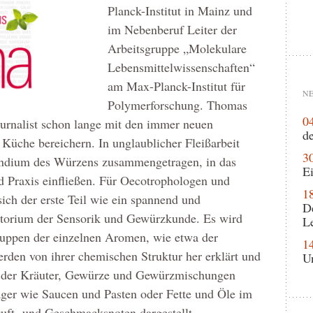
Planck-Institut in Mainz und
im Nebenberuf Leiter der
Arbeitsgruppe „Molekulare
Lebensmittelwissenschaften“
am Max-Planck-Institut für
NE
Polymerforschung. Thomas
0
ournalist schon lange mit den immer neuen
de
 Küche bereichern. In unglaublicher Fleißarbeit
3
endium des Würzens zusammengetragen, in das
Ei
 Praxis einfließen. Für Oecotrophologen und
1
sich der erste Teil wie ein spannend und
D
titorium der Sensorik und Gewürzkunde. Es wird
L
ruppen der einzelnen Aromen, wie etwa der
1
rden von ihrer chemischen Struktur her erklärt und
U
h der Kräuter, Gewürze und Gewürzmischungen
ger wie Saucen und Pasten oder Fette und Öle im
Duft- und Geschmacksnoten dargestellt.