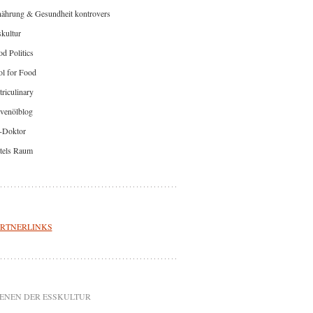
nährung & Gesundheit kontrovers
kultur
d Politics
l for Food
riculinary
venölblog
-Doktor
tels Raum
RTNERLINKS
ENEN DER ESSKULTUR