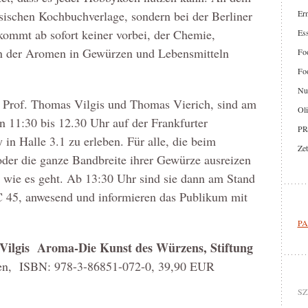
ssischen Kochbuchverlage, sondern bei der Berliner
Er
 kommt ab sofort keiner vorbei, der Chemie,
Ess
n der Aromen in Gewürzen und Lebensmitteln
Foo
Foo
Nut
 Prof. Thomas Vilgis und Thomas Vierich, sind am
Oli
 11:30 bis 12.30 Uhr auf der Frankfurter
PR
in Halle 3.1 zu erleben. Für alle, die beim
Zet
der die ganze Bandbreite ihrer Gewürze ausreizen
, wie es geht. Ab 13:30 Uhr sind sie dann am Stand
 C 45, anwesend und informieren das Publikum mit
PA
Vilgis Aroma-Die Kunst des Würzens, Stiftung
ten, ISBN: 978-3-86851-072-0, 39,90 EUR
SZ