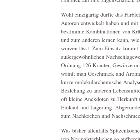
Wohl einzigartig dürfte das Farbl
Autoren entwickelt haben und mit 
bestimmte Kombinationen von Kräu
und zum anderen lernen kann, wie
würzen lässt. Zum Einsatz kommt d
außergewöhnlichen Nachschlagewerk
Ordnung 126 Kräuter, Gewürze und 
womit man Geschmack und Aroma i
kurze molekularchemische Analyse
Beziehung zu anderen Lebensmittel
oft kleine Anekdoten zu Herkunft 
Einkauf und Lagerung. Abgerundet 
zum Nachkochen und Nachschmecke
Was bisher allenfalls Spitzenköche
von Normalsterblichen so aufberei