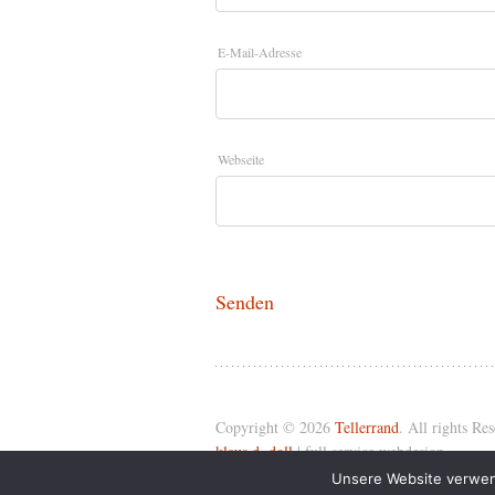
E-Mail-Adresse
Webseite
Copyright © 2026
Tellerrand
. All rights Re
klaus d. doll
| full service webdesign
Unsere Website verwend