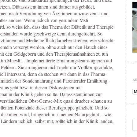
etzen. Diätassistent:innen sind dafuer ausgebildet,
hmen nach Verordnung von Ärzt:innen umzusetzen – und
 alles andere. Wenn jedoch von gesundem Msli
d, so weiss ich, dass das Thema der Diätetik und Therapie
verstanden wurde geschweige denn durchgefuehrt. So
t:innen und Medie trefflich darueber streiten, wie schlecht
lgemein versorgt werden, ohne auch nur den Hauch eines
er mit den Geldgebern und den Therapiemaßnahmen zu tun
 im Muesli… Implementierte Ernährungsteams agieren auf
Feldern. Sie arrangieren nicht mehr nur Vollkornprodukte,
ell interssant, denn da stechen wir dann in das Pharma-
A
mitteln der Sondennahrung und Parenteraler Ernährung,
eams geht bzw. in diesen Diskussionen mit
Ar
al in der Klinik gehen sollte. Dätassistent:innen zur
stverständlichen Obst-Gemse-Mix quasi drueber schauen zu
cellenten Potenziale dieser Berufsgruppe gänzlich. Und so
 diskutiert wird, bringe ich mir meinen Naturjoghurt – wie
Ländern ueblich, selbst mit, sollte ich in der Klinik landen,