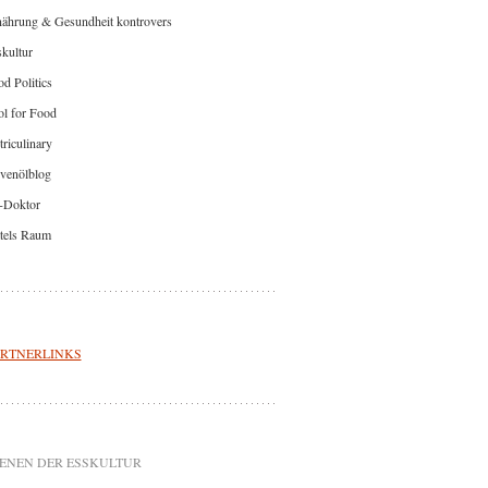
nährung & Gesundheit kontrovers
kultur
d Politics
l for Food
riculinary
venölblog
-Doktor
tels Raum
RTNERLINKS
ENEN DER ESSKULTUR