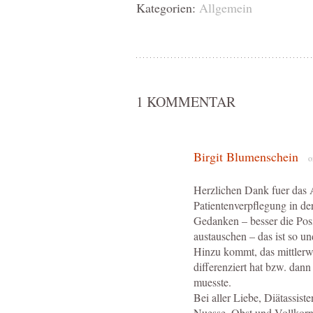
Kategorien:
Allgemein
1 KOMMENTAR
Birgit Blumenschein
o
Herzlichen Dank fuer das A
Patientenverpflegung in de
Gedanken – besser die Posi
austauschen – das ist so und
Hinzu kommt, das mittlerwe
differenziert hat bzw. dan
muesste.
Bei aller Liebe, Diätassist
Nuesse, Obst und Vollkor