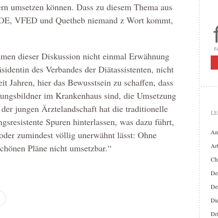
rn umsetzen können. Dass zu diesem Thema aus
OE, VFED und Quetheb niemand z Wort kommt,
men dieser Diskussion nicht einmal Erwähnung
identin des Verbandes der Diätassistenten, nicht
it Jahren, hier das Bewusstsein zu schaffen, dass
ungsbildner im Krankenhaus sind, die Umsetzung
 der jungen Ärztelandschaft hat die traditionelle
LE
ungsresistente Spuren hinterlassen, was dazu führt,
An
 oder zumindest völlig unerwähnt lässt: Ohne
Art
schönen Pläne nicht umsetzbar.“
Chr
Der
De
Di
Dr