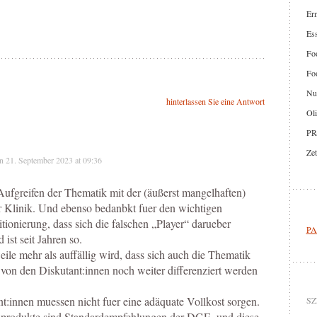
Er
Ess
Foo
Foo
Nut
hinterlassen Sie eine Antwort
Oli
PR
Zet
n 21. September 2023 at 09:36
ufgreifen der Thematik mit der (äußerst mangelhaften)
r Klinik. Und ebenso bedanbkt fuer den wichtigen
tionierung, dass sich die falschen „Player“ darueber
PA
 ist seit Jahren so.
ile mehr als auffällig wird, dass sich auch die Thematik
n von den Diskutant:innen noch weiter differenziert werden
ent:innen muessen nicht fuer eine adäquate Vollkost sorgen.
SZ
nprodukte sind Standardempfehlungen der DGE, und diese