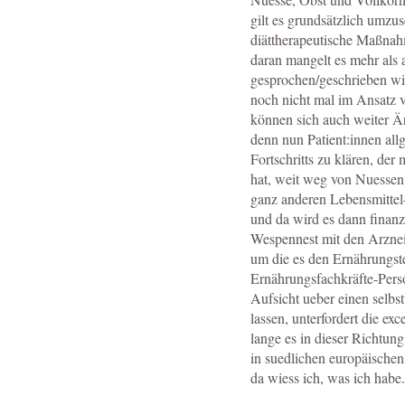
gilt es grundsätzlich umzus
diättherapeutische Maßna
daran mangelt es mehr als
gesprochen/geschrieben wir
noch nicht mal im Ansatz 
können sich auch weiter Ärz
denn nun Patient:innen al
Fortschritts zu klären, d
hat, weit weg von Nuessen
ganz anderen Lebensmittel-
und da wird es dann finanzi
Wespennest mit den Arznei
um die es den Ernährungst
Ernährungsfachkräfte-Person
Aufsicht ueber einen selb
lassen, unterfordert die ex
lange es in dieser Richtung
in suedlichen europäischen 
da wiess ich, was ich habe.