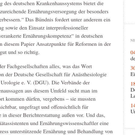
g des deutschen Krankenhaussystems bietet die
nzureichende Ernährungsversorgung der besonders
erbessern.“ Das Bündnis fordert unter anderem ein
g sowie den Einsatz interprofessioneller
 verankerte Ernährungskompetenz“ in deutschen
NE
in diesem Papier Ansatzpunkte für Reformen in der
gut und so richtig.
0
de
er Fachgesellschaften alles, was das Wort
3
Ei
n der Deutsche Gesellschaft für Anästhesiologie
r Urologie e. V. (DGU). Die Verbände der
1
D
enaussagen aus diesem Umfeld sucht man im
L
ort kommen dürfen, vergebens – sie mussten
1
ichtbar, ungefragt und offensichtlich für
U
e in dieser Berichterstattung außen vor. Und das,
iätassistenten und Ernährungswissenschaftler eine
zess unterstützende Ernährung und Behandlung von