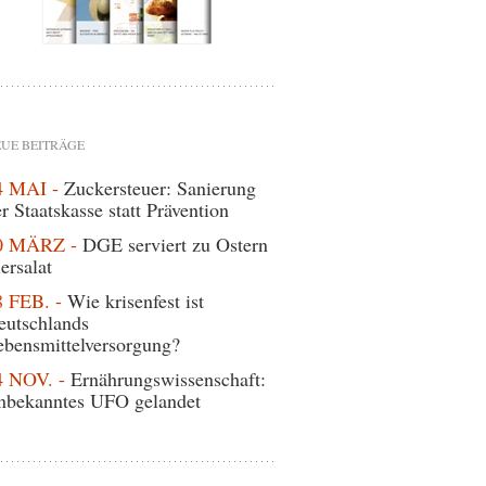
UE BEITRÄGE
4 MAI -
Zuckersteuer: Sanierung
r Staatskasse statt Prävention
0 MÄRZ -
DGE serviert zu Ostern
ersalat
8 FEB. -
Wie krisenfest ist
eutschlands
ebensmittelversorgung?
4 NOV. -
Ernährungswissenschaft:
nbekanntes UFO gelandet