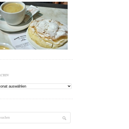
RCHIV
chiv