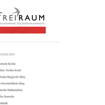
SEZEICHEN
onyme Köche
hurs Tochter kocht
istian Buggischs Blog
 Persönlichkeits-Blog
utsche Markenarbeit
cke Deutsche
inktank