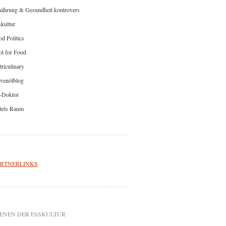
nährung & Gesundheit kontrovers
kultur
d Politics
l for Food
riculinary
venölblog
-Doktor
tels Raum
RTNERLINKS
ENEN DER ESSKULTUR