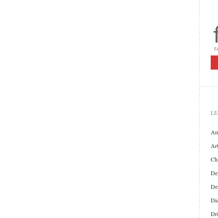
LE
An
Art
Chr
Der
De
Di
Dr