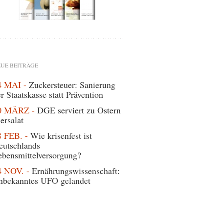
UE BEITRÄGE
4 MAI -
Zuckersteuer: Sanierung
r Staatskasse statt Prävention
0 MÄRZ -
DGE serviert zu Ostern
ersalat
8 FEB. -
Wie krisenfest ist
eutschlands
ebensmittelversorgung?
4 NOV. -
Ernährungswissenschaft:
nbekanntes UFO gelandet