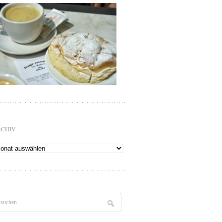
RCHIV
chiv