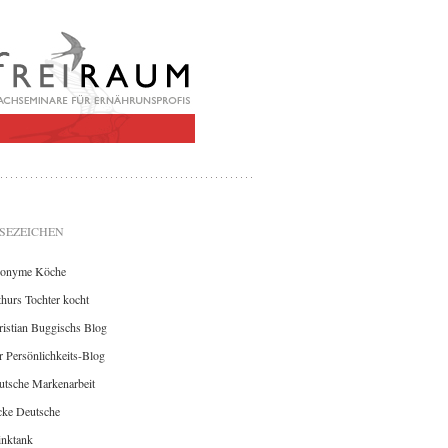
SEZEICHEN
onyme Köche
hurs Tochter kocht
istian Buggischs Blog
 Persönlichkeits-Blog
utsche Markenarbeit
cke Deutsche
inktank