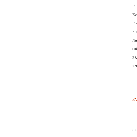
Er
Ess
Foo
Foo
Nut
Oli
PR
Zet
PA
SZ