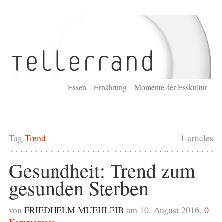
Essen
Ernährung
Momente der Esskultur
Tag
Trend
1 articles
Gesundheit: Trend zum
gesunden Sterben
von
FRIEDHELM MUEHLEIB
am 10. August 2016,
0
Kommentare