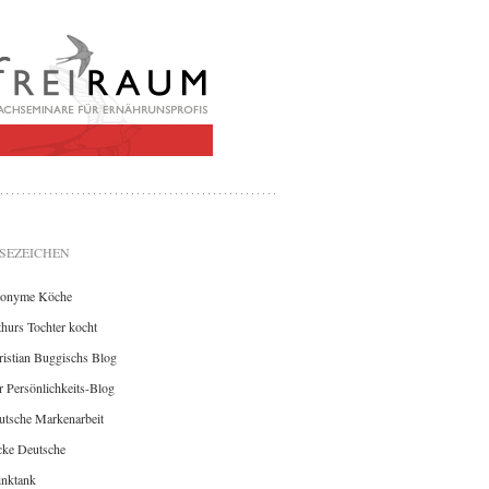
SEZEICHEN
onyme Köche
hurs Tochter kocht
istian Buggischs Blog
 Persönlichkeits-Blog
utsche Markenarbeit
cke Deutsche
inktank