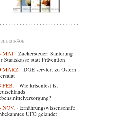
UE BEITRÄGE
4 MAI -
Zuckersteuer: Sanierung
r Staatskasse statt Prävention
0 MÄRZ -
DGE serviert zu Ostern
ersalat
8 FEB. -
Wie krisenfest ist
eutschlands
ebensmittelversorgung?
4 NOV. -
Ernährungswissenschaft:
nbekanntes UFO gelandet