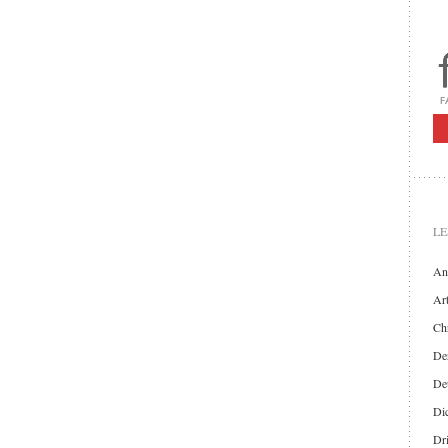
LE
An
Art
Chr
Der
De
Di
Dr