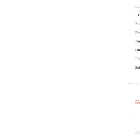
Er
Ess
Foo
Foo
Nut
Oli
PR
Zet
PA
SZ