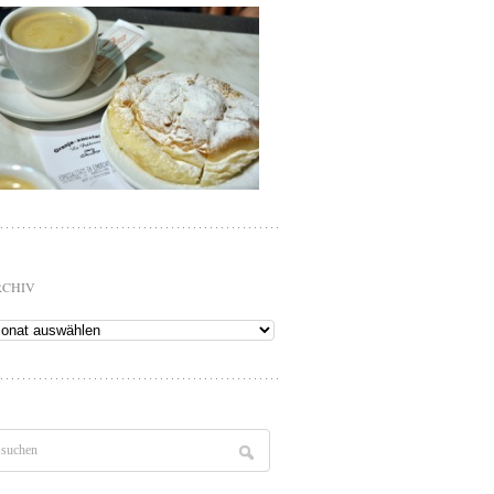
RCHIV
chiv