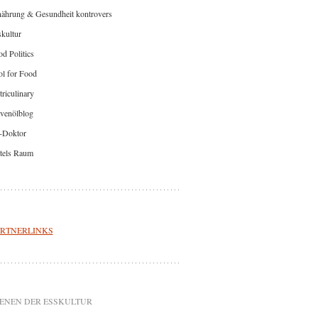
nährung & Gesundheit kontrovers
kultur
d Politics
l for Food
riculinary
venölblog
-Doktor
tels Raum
RTNERLINKS
ENEN DER ESSKULTUR