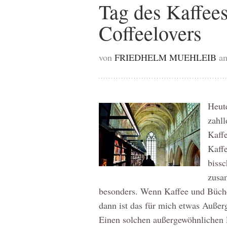
Tag des Kaffees
Coffeelovers
von
FRIEDHELM MUEHLEIB
a
Heute
zahl
Kaffe
Kaffe
biss
zusa
besonders. Wenn Kaffee und Bücher
dann ist das für mich etwas Außerg
Einen solchen außergewöhnlichen